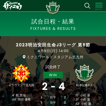
MENU
試合日程・結果
FIXTURES & RESULTS
2023明治安田生命J3リーグ 第6節
4月9日(日)
14:00
ミクニワールドスタジアム北九州
試合終了
WIN
2
4
ギラヴァンツ北九州
松本山雅ＦＣ
4'
乾 貴哉
15'
小松 蓮
1
前半
2
49'
岡田 優希
31'
小松 蓮
1
後半
2
63'
小松 蓮