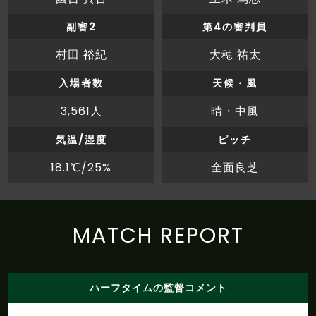
後半
井澤がペナルティエリアの外からシュートを放
副審2
第4の審判員
2'
つも、枠をとらえられない
村田 裕紀
大穂 祐太
後半
岡田がペナルティエリアの外から枠内にシュー
2'
トを放つも、村山にセーブされる
入場者数
天候・風
3,561人
晴・中風
後半
小松がペナルティエリア内からシュートを放つ
1'
も、枠をとらえられない
気温/湿度
ピッチ
後半
0'
５本村ＯＵＴ→３３大石ＩＮ
18.1℃/25%
全面良芝
後半
0'
松本ボールでキックオフ、後半開始
MATCH REPORT
前半
ここまでのスタッツ：シュート：８本、枠内
48'
シュート：５本
前半
ここまでのスタッツ：シュート：１２本、枠内
ハーフタイムの監督コメント
48'
シュート：９本