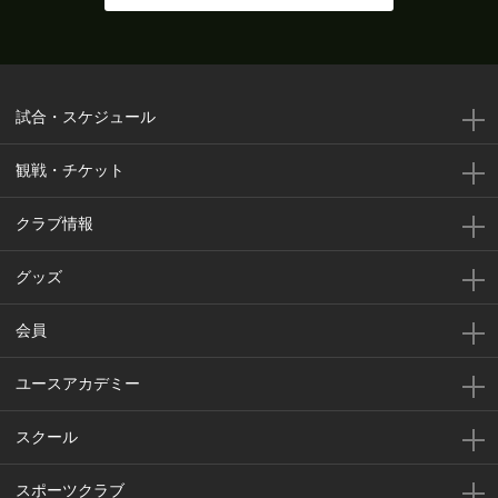
前半
21'
この試合１本目のＣＫを獲得する
前半
20'
ここまでのスタッツ：シュート：４本
試合・スケジュール
前半
20'
ここまでのスタッツ：シュート：４本
観戦・チケット
前半
井澤がペナルティエリアの外から枠内にシュー
クラブ情報
18'
トを放つも、村山にセーブされる
グッズ
G
O
A
L
!
北九州 1 - 1 松本
会員
前半
15'
ゴール！！！小松がペナルティエリア内から右
ユースアカデミー
足のシュートでゴールを決める
スクール
前半
直近１５分のポゼッション：北九州：４０％、
15'
松本：６０％
スポーツクラブ