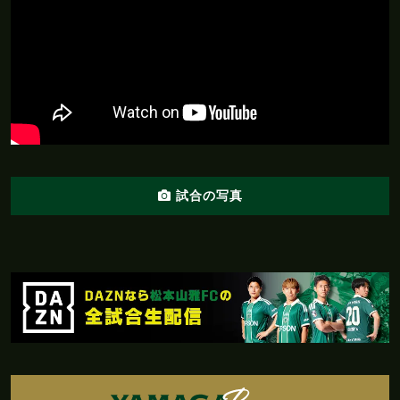
前半
40'
ここまでのスタッツ：シュート：８本
前半
40'
ここまでのスタッツ：シュート：９本
前半
菊井がペナルティエリア内からシュートを放つ
38'
も、枠をとらえられない
前半
36'
井澤にイエローカード
試合の写真
前半
菊井がペナルティエリア内からシュートを放つ
33'
も、枠をとらえられない
G
O
A
L
!
北九州 1 - 2 松本
前半
31'
ゴール！！！小松がペナルティエリア内からヘ
ディングでゴールを決める