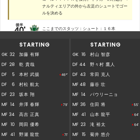
ナルティエリアの外から左足のシュートでゴー
ルを決める
後半
40'
ここまでのスタッツ：シュート：１６本
後半
STARTING
STARTING
40'
ここまでのスタッツ：シュート：１７本
GK
32
加藤 有輝
GK
16
村山 智彦
後半
パウリーニョがペナルティエリアの外から
DF
28
乾 貴哉
DF
44
野々村 鷹人
38'
シュートを放つも、枠をとらえられない
DF
5
本村 武揚
DF
43
常田 克人
46*'
後半
國分がペナルティエリア内から枠内にシュート
DF
6
村松 航太
MF
48
藤谷 壮
38'
を放つも、ネットを揺らせない
DF
23
坂本 翔
MF
14
パウリーニョ
後半
MF
14
井澤 春輝
MF
36
住田 将
36'
１９小松ＯＵＴ→３０國分ＩＮ
79'
55'
MF
34
高吉 正真
MF
41
山本 龍平
64'
後半
34'
１４井澤ＯＵＴ→１７岡野ＩＮ
MF
10
岡田 優希
MF
23
滝 裕太
64'
MF
41
野瀬 龍世
MF
15
菊井 悠介
71'
後半