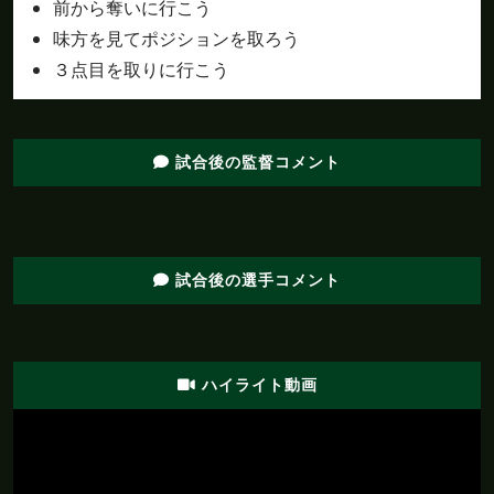
前から奪いに行こう
前半
ここまでのポゼッション：北九州：５０％、松
48'
味方を見てポジションを取ろう
本：５０％
３点目を取りに行こう
前半
前半終了。１－２と、松本のリードで試合を折
48'
り返す
試合後の監督コメント
前半
井澤がペナルティエリアの外から枠内にシュー
46'
トを放つも、ネットを揺らせない
前半
岡田がペナルティエリア内から枠内にシュート
46'
を放つも、ネットを揺らせない
試合後の選手コメント
前半
岡田がペナルティエリア内から枠内にシュート
42'
を放つも、ネットを揺らせない
前半
平原がペナルティエリア内から枠内にシュート
ハイライト動画
40'
を放つも、村山にセーブされる
前半
40'
住田にイエローカード