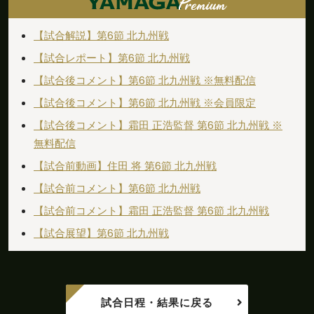
前半
パウリーニョがペナルティエリアの外から枠内
31'
にシュートを放つも、ネットを揺らせない
【試合解説】第6節 北九州戦
【試合レポート】第6節 北九州戦
前半
直近１５分のポゼッション：北九州：５１％、
30'
松本：４９％
【試合後コメント】第6節 北九州戦 ※無料配信
【試合後コメント】第6節 北九州戦 ※会員限定
前半
坂本がペナルティエリアの外からシュートを放
26'
つも、枠をとらえられない
【試合後コメント】霜田 正浩監督 第6節 北九州戦 ※
無料配信
前半
井澤がペナルティエリアの外から枠内にシュー
26'
トを放つも、ネットを揺らせない
【試合前動画】住田 将 第6節 北九州戦
【試合前コメント】第6節 北九州戦
前半
野瀬がペナルティエリアの外から枠内にシュー
24'
【試合前コメント】霜田 正浩監督 第6節 北九州戦
トを放つも、ネットを揺らせない
【試合展望】第6節 北九州戦
前半
一進一退の攻防が続いている。一歩抜け出すの
23'
はどちらになるか
前半
平原がペナルティエリア内から枠内にシュート
22'
を放つも、ネットを揺らせない
試合日程・結果に戻る