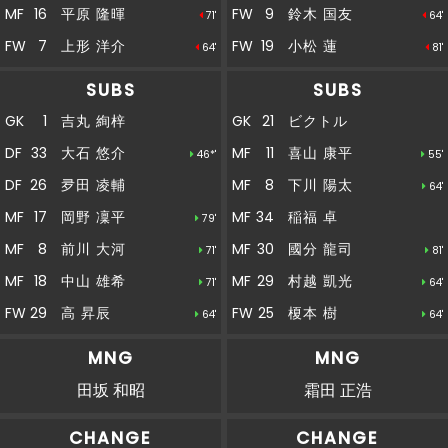
33'
岡田がオフサイドを取られ、相手ボールとなる
MF
16
平原 隆暉
FW
9
鈴木 国友
71'
64'
FW
7
上形 洋介
FW
19
小松 蓮
64'
81'
後半
下川がペナルティエリア内から枠内にシュート
32'
を放つも、加藤にセーブされる
SUBS
SUBS
後半
直近１５分のポゼッション：北九州：４８％、
GK
1
吉丸 絢梓
GK
21
ビクトル
30'
松本：５２％
DF
33
大石 悠介
MF
11
喜山 康平
46*'
55'
後半
乾がペナルティエリアの外からシュートを放つ
DF
26
夛田 凌輔
MF
8
下川 陽太
64'
27'
も、枠をとらえられない
MF
17
岡野 凜平
MF
34
稲福 卓
79'
後半
MF
8
前川 大河
MF
30
國分 龍司
26'
71'
81'
４１野瀬ＯＵＴ→１８中山ＩＮ
MF
18
中山 雄希
MF
29
村越 凱光
71'
64'
後半
26'
１６平原ＯＵＴ→８前川ＩＮ
FW
29
高 昇辰
FW
25
榎本 樹
64'
64'
MNG
MNG
後半
下川がペナルティエリア内からシュートを放つ
25'
も、枠をとらえられない
田坂 和昭
霜田 正浩
後半
20'
ここまでのスタッツ：シュート：１２本
CHANGE
CHANGE