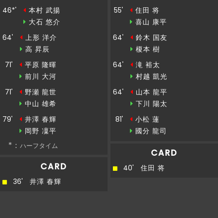
46*'
本村 武揚
55'
住田 将
後半
20'
ここまでのスタッツ：シュート：１６本
大石 悠介
喜山 康平
64'
上形 洋介
64'
鈴木 国友
後半
19'
７上形ＯＵＴ→２９高昇辰ＩＮ
高 昇辰
榎本 樹
71'
平原 隆暉
64'
滝 裕太
後半
19'
４１山本ＯＵＴ→８下川ＩＮ
前川 大河
村越 凱光
71'
野瀬 龍世
64'
山本 龍平
後半
19'
２３滝ＯＵＴ→２９村越ＩＮ
中山 雄希
下川 陽太
79'
井澤 春輝
81'
小松 蓮
後半
19'
岡野 凜平
國分 龍司
９鈴木ＯＵＴ→２５榎本ＩＮ
*：
ハーフタイム
CARD
G
O
A
L
!
CARD
40'
住田 将
北九州 2 - 3 松本
後半
18'
36'
井澤 春輝
ゴール！！！小松がペナルティエリア内から左
足のシュートでゴールを決める