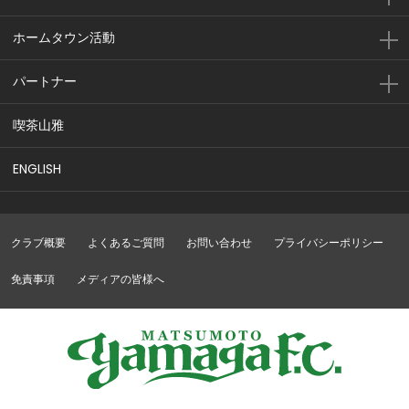
前半
小松がペナルティエリア内からシュートを放つ
13'
ホームタウン活動
も、枠をとらえられない
前半
上形がペナルティエリア内からシュートを放つ
パートナー
11'
も、枠をとらえられない
喫茶山雅
前半
野瀬がペナルティエリアの外からシュートを放
10'
つも、枠をとらえられない
ENGLISH
前半
9'
平原がオフサイドを取られ、相手ボールとなる
クラブ概要
よくあるご質問
お問い合わせ
プライバシーポリシー
G
O
A
L
北九州 1 - 0 松本
免責事項
メディアの皆様へ
前半
4'
ゴール！！！乾がペナルティエリア内から右足
のシュートでゴールを決める
前半
常田がペナルティエリア内から枠内にシュート
3'
を放つも、加藤にセーブされる