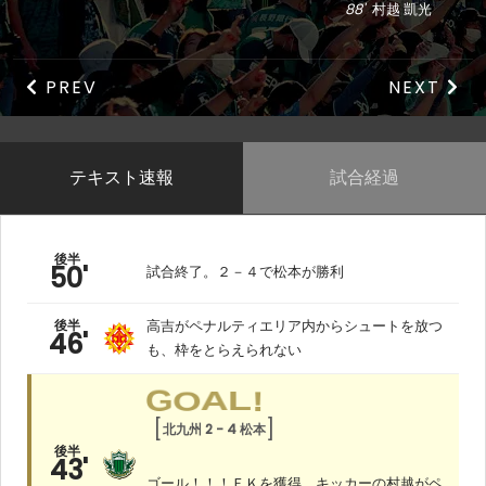
88'
村越 凱光
PREV
NEXT
テキスト速報
試合経過
後半
50'
試合終了。２－４で松本が勝利
後半
高吉がペナルティエリア内からシュートを放つ
46'
も、枠をとらえられない
G
O
A
L
!
北九州 2 - 4 松本
後半
43'
ゴール！！！ＦＫを獲得。キッカーの村越がペ