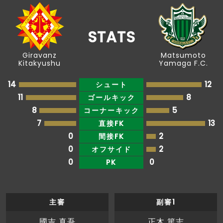
後半
直近１５分のポゼッション：北九州：４７％、
15'
松本：５３％
STATS
後半
10'
３６住田ＯＵＴ→１１喜山ＩＮ
Giravanz
Matsumoto
Kitakyushu
Yamaga F.C.
後半
野々村がペナルティエリア内からシュートを放
10'
つも、枠をとらえられない
14
12
シュート
11
8
ゴールキック
後半
滝がペナルティエリアの外から枠内にシュート
9'
8
5
コーナーキック
を放つも、ネットを揺らせない
7
13
直接FK
後半
上形がペナルティエリア内からシュートを放つ
0
2
間接FK
7'
も、枠をとらえられない
0
2
オフサイド
0
0
PK
G
O
A
L
北九州 2 - 2 松本
後半
4'
主審
副審1
ゴール！！！岡田がペナルティエリアの外から
右足のシュートでゴールを決める
國吉 真吾
正木 篤志