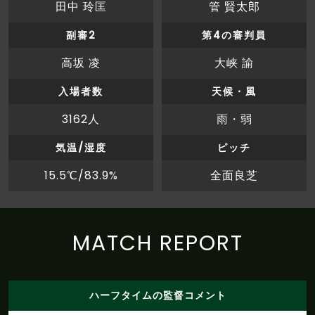
田中 玲匡
管 賢太郎
副審2
第4の審判員
高坂 凌
大峡 諭
入場者数
天候・風
3162人
雨・弱
気温/湿度
ピッチ
15.5℃/83.9%
全面良芝
MATCH REPORT
ハーフタイムの監督コメント