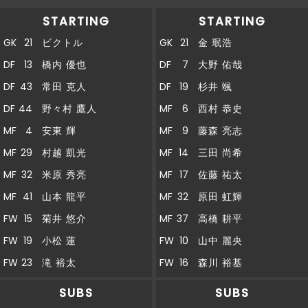
STARTING
STARTING
GK
21
ビクトル
GK
21
金 珉浩
DF
13
橋内 優也
DF
7
大野 佑哉
DF
43
常田 克人
DF
19
杉井 颯
DF
44
野々村 鷹人
MF
6
西村 恭史
MF
4
安東 輝
MF
9
藤森 亮志
MF
29
村越 凱光
MF
14
三田 尚希
MF
32
米原 秀亮
MF
17
佐藤 祐太
MF
41
山本 龍平
MF
32
原田 虹輝
FW
15
菊井 悠介
MF
37
高橋 耕平
FW
19
小松 蓮
FW
10
山中 麗央
FW
23
滝 裕太
FW
16
森川 裕基
SUBS
SUBS