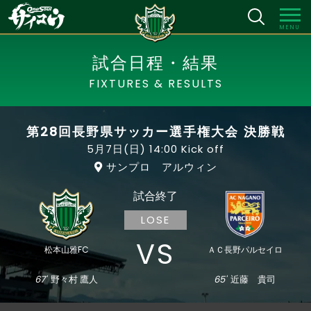
MENU
試合日程・結果
FIXTURES & RESULTS
第28回長野県サッカー選手権大会 決勝戦
5月7日(日)
14:00 Kick off
サンプロ アルウィン
試合終了
LOSE
VS
松本山雅FC
ＡＣ長野パルセイロ
67'
野々村 鷹人
65'
近藤 貴司