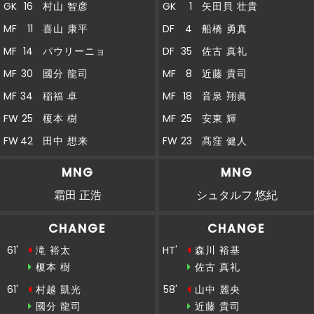
GK
16
村山 智彦
GK
1
矢田貝 壮貴
MF
11
喜山 康平
DF
4
船橋 勇真
MF
14
パウリーニョ
DF
35
佐古 真礼
MF
30
國分 龍司
MF
8
近藤 貴司
MF
34
稲福 卓
MF
18
音泉 翔眞
FW
25
榎本 樹
MF
25
安東 輝
FW
42
田中 想来
FW
23
髙窪 健人
MNG
MNG
霜田 正浩
シュタルフ 悠紀
CHANGE
CHANGE
61'
滝 裕太
HT'
森川 裕基
榎本 樹
佐古 真礼
61'
村越 凱光
58'
山中 麗央
國分 龍司
近藤 貴司