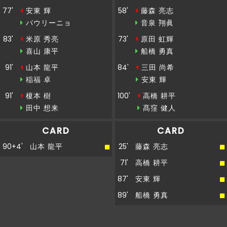
77'
安東 輝
58'
藤森 亮志
パウリーニョ
音泉 翔眞
83'
米原 秀亮
73'
原田 虹輝
喜山 康平
船橋 勇真
91'
山本 龍平
84'
三田 尚希
稲福 卓
安東 輝
91'
榎本 樹
100'
高橋 耕平
田中 想来
髙窪 健人
CARD
CARD
90+4'
山本 龍平
25'
藤森 亮志
71'
高橋 耕平
87'
安東 輝
89'
船橋 勇真