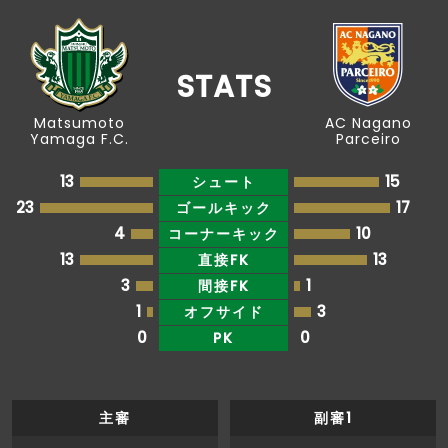
STATS
Matsumoto
AC Nagano
Yamaga F.C.
Parceiro
13
15
シュート
23
17
ゴールキック
4
10
コーナーキック
13
13
直接FK
3
1
間接FK
1
3
オフサイド
0
0
PK
主審
副審1