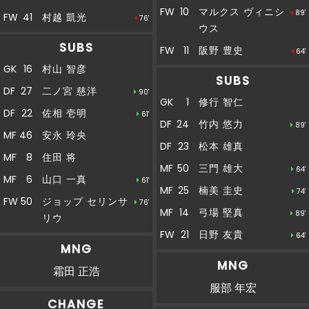
左ＣＫを獲得。キッカーの菊井はボールを蹴り
FW
10
マルクス ヴィニシ
89'
FW
41
村越 凱光
76'
後半
込む。これに反応した米原がペナルティエリア
39'
ウス
内から枠内にシュートを放つも、今治の選手に
SUBS
FW
11
阪野 豊史
ブロックされる
64'
GK
16
村山 智彦
SUBS
後半
常田がペナルティエリア内から枠内にシュート
37'
DF
27
二ノ宮 慈洋
90'
を放つも、セランテスにセーブされる
GK
1
修行 智仁
DF
22
佐相 壱明
61'
後半
DF
24
竹内 悠力
89'
31'
４１村越ＯＵＴ→５０ジョップＩＮ
MF
46
安永 玲央
DF
23
松本 雄真
MF
8
住田 将
後半
直近１５分のポゼッション：松本：７１％、今
MF
50
三門 雄大
64'
30'
MF
6
山口 一真
治：２９％
61'
MF
25
楠美 圭史
74'
FW
50
ジョップ セリンサ
76'
後半
MF
14
弓場 堅真
29'
３６横山ＯＵＴ→２５楠美ＩＮ
89'
リウ
FW
21
日野 友貴
64'
G
O
A
L
MNG
MNG
霜田 正浩
松本 1 - 2 今治
後半
25'
服部 年宏
CHANGE
ゴール！！！こぼれ球に反応した日野がペナル