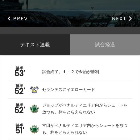
PREV
NEXT
テキスト速報
試合経過
後半
53'
試合終了。１－２で今治が勝利
後半
52'
セランテスにイエローカード
後半
ジョップがペナルティエリア内からシュートを
52'
放つも、枠をとらえられない
後半
常田がペナルティエリア内からシュートを放つ
51'
も、枠をとらえられない