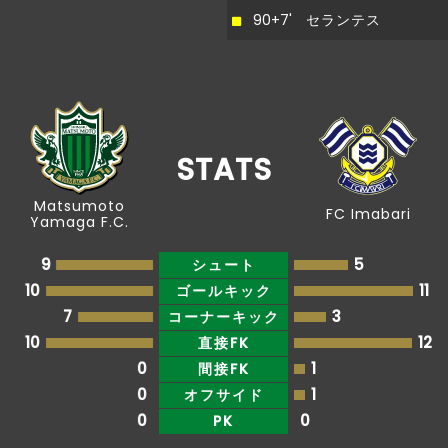
後半
直近１５分のポゼッション：松本：６５％、今
90+7'
セランテス
15'
治：３５％
後半
14'
梅木にイエローカード
後半
11'
浅川がオフサイドを取られ、相手ボールとなる
STATS
後半
安藤がペナルティエリア内からシュートを放つ
9'
Matsumoto
FC Imabari
も、枠をとらえられない
Yamaga F.C.
後半
浅川がペナルティエリア内からシュートを放つ
9
5
シュート
7'
も、枠をとらえられない
10
11
ゴールキック
7
3
コーナーキック
相手陣内でＦＫを獲得。キッカーの新井はボー
10
12
直接FK
後半
ルを送る。これに反応したＭヴィニシウスがペ
2'
0
1
間接FK
ナルティエリア内からシュートを放つも、枠を
とらえられない
0
1
オフサイド
0
0
PK
後半
1'
山本康にイエローカード