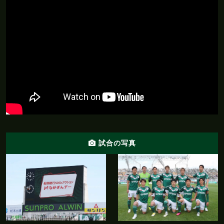
G
O
A
L
!
松本 1 - 0 今治
前半
9'
ゴール！！！村越がペナルティエリア内から左
足でゴール右下に決める
前半
7'
福森にイエローカード
前半
阪野がペナルティエリア内から枠内にシュート
6'
を放つも、松本の選手にブロックされる
試合の写真
前半
2'
この試合１本目のＣＫを獲得する
前半
0'
浅川は直近５試合で５得点を記録
前半
0'
今治ボールでキックオフ、試合開始