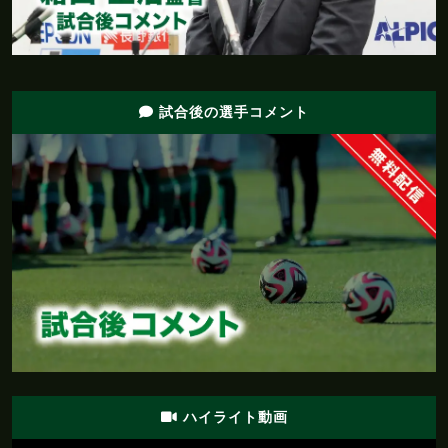
前半
20'
ここまでのスタッツ：シュート：１本
前半
19'
Ｔモスキオンにイエローカード
試合後の選手コメント
前半
18'
この試合１本目のＣＫを獲得する
前半
直近１５分のポゼッション：松本：３７％、今
15'
治：６３％
前半
近藤がペナルティエリア内からシュートを放つ
14'
も、枠をとらえられない
こぼれ球に反応した近藤がペナルティエリア内
前半
14'
から枠内にシュートを放つも、松本の選手にブ
ロックされる
ハイライト動画
前半
今季のリーグ戦、先制に成功した試合は８試
9'
合。５勝２分け１敗で勝率は６２．５％