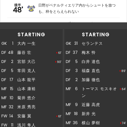
後半
日野がペナルティエリア内からシュートを放つ
48'
も、枠をとらえられない
ペナルティエリア手前でＦＫを獲得。キッカー
後半
46'
の山本龍が左足でゴールを狙うも、得点には至
STARTING
STARTING
らない
GK
1
大内 一生
GK
31
セランテス
後半
45'
２宮部ＯＵＴ→２７二ノ宮ＩＮ
DF
48
藤谷 壮
DF
37
梅木 怜
61'
DF
2
宮部 大己
DF
5
白井 達也
90'
後半
44'
１０ＭヴィニシウスＯＵＴ→１４弓場ＩＮ
DF
5
常田 克人
DF
3
福森 直也
89'
DF
17
山本 龍平
DF
2
加藤 徹也
後半
44'
３福森ＯＵＴ→２４竹内ＩＮ
MF
15
山本 康裕
MF
6
トーマス モスキオ
64'
ン
後半
MF
10
菊井 悠介
40'
ここまでのスタッツ：シュート：６本
MF
9
近藤 高虎
MF
32
米原 秀亮
後半
MF
18
新井 光
40'
ここまでのスタッツ：シュート：８本
FW
14
安藤 翼
61'
MF
36
横山 夢樹
74'
FW
11
浅川 隼人