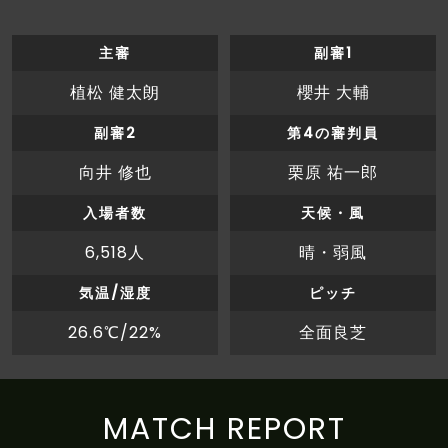
後半
0'
松本ボールでキックオフ、後半開始
主審
副審1
植松 健太朗
櫻井 大輔
前半
ここまでのスタッツ：シュート：４本、枠内
48'
シュート：３本
副審2
第4の審判員
前半
ここまでのスタッツ：シュート：３本、枠内
向井 修也
栗原 祐一郎
48'
シュート：１本
入場者数
天候・風
前半
ここまでのポゼッション：松本：５６％、今
48'
6,518人
晴・弱風
治：４４％
前半
気温/湿度
ピッチ
48'
前半終了。１－１と、同点で試合を折り返す
26.6℃/22%
全面良芝
前半
村越がペナルティエリアの外からシュートを放
45'
つも、枠をとらえられない
前半
菊井がペナルティエリアの外からシュートを放
MATCH REPORT
43'
つも、枠をとらえられない