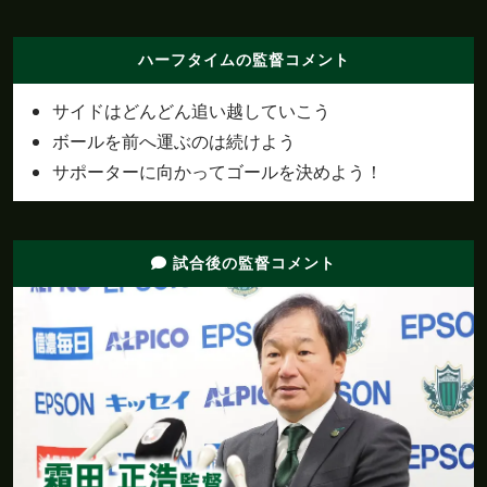
前半
40'
ここまでのスタッツ：シュート：４本
ハーフタイムの監督コメント
前半
40'
ここまでのスタッツ：シュート：１本
サイドはどんどん追い越していこう
ボールを前へ運ぶのは続けよう
G
O
A
L
サポーターに向かってゴールを決めよう！
松本 1 - 1 今治
前半
31'
ゴール！！！Ｍヴィニシウスがペナルティエリ
試合後の監督コメント
ア内から左足でゴール右下に決める
前半
直近１５分のポゼッション：松本：６６％、今
30'
治：３４％
前半
ここまでは松本がリードしている展開だが、こ
23'
の後今治の巻き返しはあるか
前半
20'
ここまでのスタッツ：シュート：３本