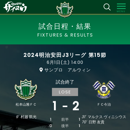
MENU
試合日程・結果
FIXTURES & RESULTS
2024明治安田J3リーグ 第15節
6月1日(土)
14:00
サンプロ アルウィン
試合終了
LOSE
1
2
松本山雅ＦＣ
ＦＣ今治
9'
村越 凱光
31'
マルクス ヴィニシウス
1
前半
1
70'
日野 友貴
0
後半
1