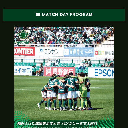
予想フォーメーションは４－４－２。直近の
リーグ戦からのスタメン変更は４人。小澤、市
MATCH DAY PROGRAM
0'
原、竹内、日野が外れ、セランテス、梅木、福
森、横山が入る
予想フォーメーションは４－２－３－１。直近
0'
のリーグ戦からのスタメン変更は２人。野々
村、佐相が外れ、宮部、村越が入る
松本の直近５試合は３勝１分け１敗。今治の直
0'
近５試合は１勝０分け４敗。両者の過去対戦成
績は３勝１分け０敗と松本の勝ち越し
0'
両チームのスターティングメンバー発表