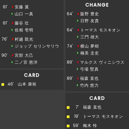
ティエリア内から右足でゴール左上に決める
CHANGE
61'
安藤 翼
山口 一真
64'
阪野 豊史
後半
村越がペナルティエリアの外からシュートを放
20'
日野 友貴
つも、枠をとらえられない
61'
藤谷 壮
佐相 壱明
64'
トーマス モスキオン
後半
三門 雄大
20'
ここまでのスタッツ：シュート：５本
76'
村越 凱光
ジョップ セリンサリウ
74'
横山 夢樹
後半
楠美 圭史
20'
ここまでのスタッツ：シュート：５本
90'
宮部 大己
二ノ宮 慈洋
89'
マルクス ヴィニシウス
後半
弓場 堅真
19'
１１阪野ＯＵＴ→２１日野ＩＮ
CARD
89'
福森 直也
後半
46'
山本 康裕
竹内 悠力
19'
６ＴモスキオンＯＵＴ→５０三門ＩＮ
CARD
後半
16'
１４安藤ＯＵＴ→６山口ＩＮ
7'
福森 直也
19'
トーマス モスキオン
後半
16'
４８藤谷ＯＵＴ→２２佐相ＩＮ
59'
梅木 怜