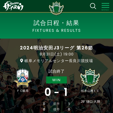
MENU
試合日程・結果
FIXTURES & RESULTS
2024明治安田J3リーグ 第26節
8月31日(土)
19:00
岐阜メモリアルセンター長良川競技場
試合終了
WIN
0
1
ＦＣ岐阜
松本山雅ＦＣ
26'
樋口 大輝
0
前半
1
0
後半
0