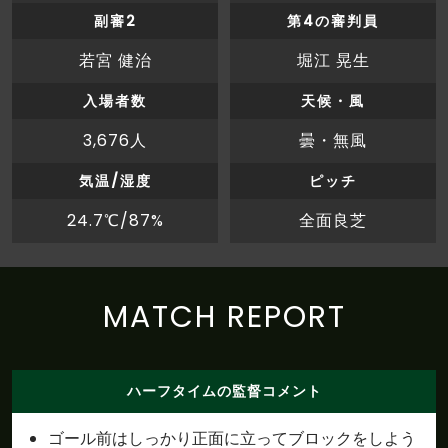
前半
前半終了。０－１と、松本のリードで試合を折
副審2
第4の審判員
48'
り返す
若宮 健治
堀江 晃生
前半
粟飯原がペナルティエリア内から枠内にシュー
42'
トを放つも、大内にセーブされる
入場者数
天候・風
3,676人
曇・無風
前半
40'
ここまでのスタッツ：シュート：２本
気温/湿度
ピッチ
前半
40'
ここまでのスタッツ：シュート：６本
24.7℃/87%
全面良芝
前半
庄司がペナルティエリア内から枠内にシュート
36'
を放つも、大内にセーブされる
MATCH REPORT
前半
荒木がペナルティエリアの外から枠内にシュー
35'
トを放つも、松本の選手にブロックされる
前半
ハーフタイムの監督コメント
33'
浅川がオフサイドを取られ、相手ボールとなる
ゴール前はしっかり正面に立ってブロックをしよう
前半
荒木がペナルティエリアの外から枠内にシュー