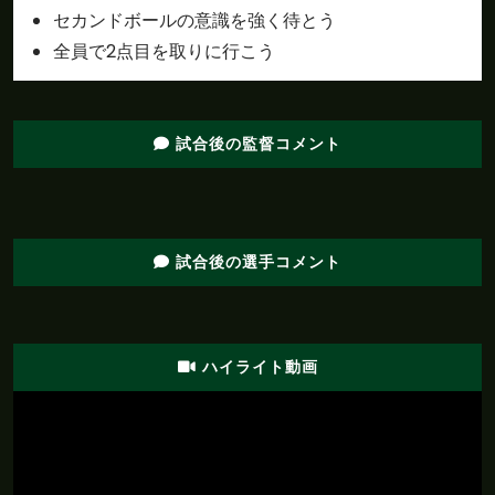
32'
セカンドボールの意識を強く待とう
トを放つも、大内にセーブされる
全員で2点目を取りに行こう
前半
中村がペナルティエリアの外からシュートを放
30'
つも、枠をとらえられない
前半
直近１５分のポゼッション：岐阜：３２％、松
試合後の監督コメント
30'
本：６８％
自陣内でＦＫを獲得。キッカーの味方はボール
前半
を送る。これに反応した西谷がペナルティエリ
29'
ア内から枠内にシュートを放つも、大内にセー
試合後の選手コメント
ブされる
前半
29'
浅川がオフサイドを取られ、相手ボールとなる
ハイライト動画
前半
今季のリーグ戦、先制に成功した試合は１５試
26'
合。８勝４分け３敗で勝率は５３．３％
G
O
A
L
!