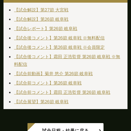
【試合解説】第27節 大宮戦
前半
新垣がペナルティエリアの外からシュートを放
14'
つも、枠をとらえられない
【試合解説】第26節 岐阜戦
【試合レポート】第26節 岐阜戦
前半
１０分が経過するも、まだシュートに至るシー
10'
ンを作り出せない
【試合後コメント】第26節 岐阜戦 ※無料配信
【試合後コメント】第26節 岐阜戦 ※会員限定
前半
6'
この試合１本目のＣＫを獲得する
【試合後コメント】霜田 正浩監督 第26節 岐阜戦 ※無
料配信
前半
3'
この試合１本目のＣＫを獲得する
【試合前動画】菊井 悠介 第26節 岐阜戦
前半
こぼれ球に反応した西谷がペナルティエリアの
【試合前コメント】第26節 岐阜戦
2'
外からシュートを放つも、枠をとらえられない
【試合前コメント】霜田 正浩監督 第26節 岐阜戦
前半
【試合展望】第26節 岐阜戦
0'
岐阜ボールでキックオフ、試合開始
予想フォーメーションは４－２－３－１。直近
0'
のリーグ戦からのスタメン変更は３人。宮部、
試合日程・結果に戻る
安藤、滝が外れ、野々村、中村、村越が入る