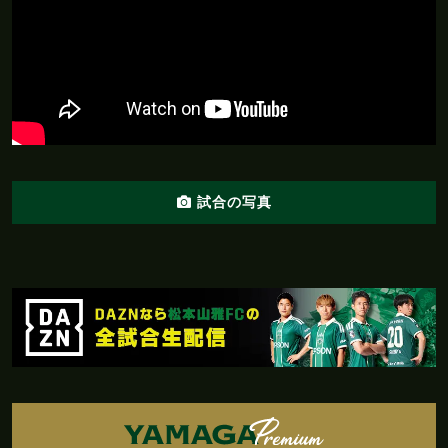
岐阜 0 - 1 松本
前半
26'
ゴール！！！樋口がペナルティエリア内からヘ
ディングでゴール下に決める
前半
25'
粟飯原にイエローカード
前半
ここまでは両チームともに歓喜の瞬間は訪れ
23'
ず。先にこじ開けるのはどちらになるか
試合の写真
前半
20'
ここまでのスタッツ：シュート：２本
前半
粟飯原がオフサイドを取られ、相手ボールとな
19'
る
前半
17'
安永にイエローカード
前半
直近１５分のポゼッション：岐阜：４７％、松
15'
本：５３％