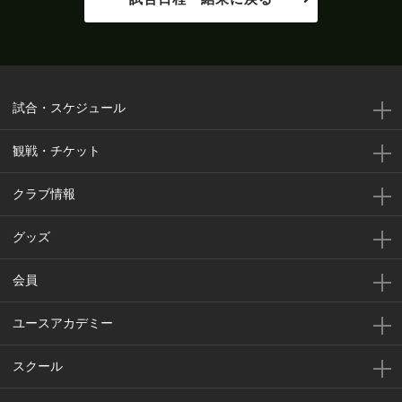
予想フォーメーションは４－４－２。直近の
0'
リーグ戦からのスタメン変更はなし
岐阜の直近５試合は１勝１分け３敗。松本の直
試合・スケジュール
0'
近５試合は２勝２分け１敗。両者の過去対戦成
績は９勝４分け４敗と松本の勝ち越し
観戦・チケット
0'
両チームのスターティングメンバー発表
クラブ情報
グッズ
会員
ユースアカデミー
スクール