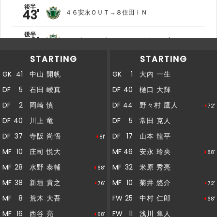
後半
43'
４６安永ＯＵＴ→８住田ＩＮ
後半
40'
ここまでのスタッツ：シュート：７本
STARTING
STARTING
後半
40'
ここまでのスタッツ：シュート：１１本
GK
41
中山 開帆
GK
1
大内 一生
DF
5
石田 崚真
DF
40
樋口 大輝
後半
36'
３７寺阪ＯＵＴ→２２文仁柱ＩＮ
DF
2
岡崎 慎
DF
44
野々村 鷹人
72'
後半
イヨンジェがペナルティエリア内からシュート
DF
40
川上 竜
DF
5
常田 克人
34'
を放つも、枠をとらえられない
DF
37
寺阪 尚悟
DF
17
山本 龍平
81'
後半
安永がペナルティエリアの外からシュートを放
MF
10
庄司 悦大
MF
46
安永 玲央
88'
34'
つも、枠をとらえられない
MF
28
水野 泰輔
MF
32
米原 秀亮
68'
後半
MF
38
新垣 貴之
MF
10
菊井 悠介
76'
72'
31'
２４粟飯原ＯＵＴ→９９イヨンジェＩＮ
MF
8
荒木 大吾
FW
25
中村 仁郎
68'
後半
31'
MF
16
西谷 亮
FW
11
浅川 隼人
３８新垣ＯＵＴ→１１藤岡ＩＮ
68'