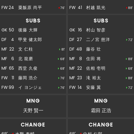
FW
24
粟飯原 尚平
FW
41
村越 凱光
76'
88'
後半
直近１５分のポゼッション：岐阜：６３％、松
30'
本：３７％
SUBS
SUBS
GK
50
後藤 大輝
GK
16
村山 智彦
後半
29'
佐相にイエローカード
DF
4
甲斐 健太郎
DF
27
二ノ宮 慈洋
72'
後半
MF
22
文 仁柱
DF
48
藤谷 壮
81'
27'
４４野々村ＯＵＴ→２７二ノ宮ＩＮ
MF
6
北 龍磨
MF
8
住田 将
68'
88'
後半
27'
MF
65
西堂 久俊
MF
22
佐相 壱明
１０菊井ＯＵＴ→１４安藤ＩＮ
68'
68'
FW
11
藤岡 浩介
MF
23
滝 裕太
76'
88'
左ＣＫを獲得。キッカーの北はボールを蹴り込
後半
FW
99
イ ヨンジェ
FW
14
安藤 翼
76'
72'
24'
む。これに反応した粟飯原がペナルティエリア
内からシュートを放つも、枠をとらえられない
MNG
MNG
後半
天野 賢一
霜田 正浩
23'
２５中村ＯＵＴ→２２佐相ＩＮ
CHANGE
CHANGE
後半
23'
１６西谷ＯＵＴ→６５西堂ＩＮ