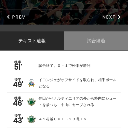
PREV
NEXT
テキスト速報
試合経過
後半
51'
試合終了。０－１で松本が勝利
後半
イヨンジェがオフサイドを取られ、相手ボール
49'
となる
後半
住田がペナルティエリアの外から枠内にシュー
46'
トを放つも、中山にセーブされる
後半
43'
４１村越ＯＵＴ→２３滝ＩＮ