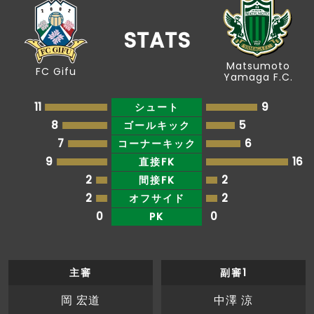
後半
粟飯原がペナルティエリア内から枠内にシュー
8'
トを放つも、松本の選手にブロックされる
STATS
後半
荒木がペナルティエリア内から枠内にシュート
7'
Matsumoto
を放つも、大内にセーブされる
FC Gifu
Yamaga F.C.
後半
菊井がペナルティエリアの外からシュートを放
11
9
シュート
3'
つも、枠をとらえられない
8
5
ゴールキック
7
6
コーナーキック
後半
0'
松本ボールでキックオフ、後半開始
9
16
直接FK
2
2
間接FK
前半
ここまでのスタッツ：シュート：２本、枠内
48'
2
2
オフサイド
シュート：１本
0
0
PK
前半
ここまでのスタッツ：シュート：７本、枠内
48'
シュート：５本
主審
副審1
前半
ここまでのポゼッション：岐阜：４７％、松
48'
本：５３％
岡 宏道
中澤 涼