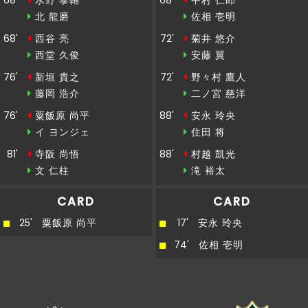
68'
水野 泰輔
68'
中村 仁郎
北 龍磨
佐相 壱明
後半
23'
２８水野ＯＵＴ→６北ＩＮ
68'
西谷 亮
72'
菊井 悠介
西堂 久俊
安藤 翼
後半
中村がペナルティエリア内から枠内にシュート
21'
を放つも、中山にセーブされる
76'
新垣 貴之
72'
野々村 鷹人
藤岡 浩介
二ノ宮 慈洋
後半
20'
ここまでのスタッツ：シュート：５本
76'
粟飯原 尚平
88'
安永 玲央
イ ヨンジェ
住田 将
後半
20'
ここまでのスタッツ：シュート：９本
81'
寺阪 尚悟
88'
村越 凱光
文 仁柱
滝 裕太
後半
直近１５分のポゼッション：岐阜：３９％、松
15'
本：６１％
CARD
CARD
25'
粟飯原 尚平
17'
安永 玲央
後半
菊井がペナルティエリア内から枠内にシュート
13'
を放つも、中山にセーブされる
74'
佐相 壱明
後半
浅川がペナルティエリア内からシュートを放つ
10'
も、枠をとらえられない