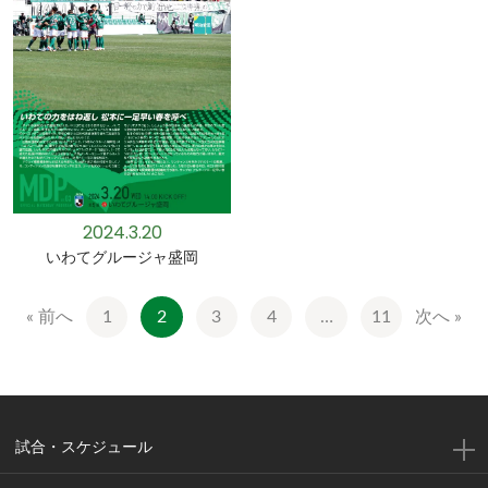
2024.3.20
いわてグルージャ盛岡
« 前へ
1
2
3
4
…
11
次へ »
試合・スケジュール