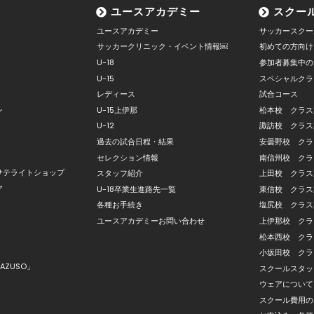
ユースアカデミー
スクー
ユースアカデミー
サッカースクー
サッカークリニック・イベント情報￼
初めての方向け
U-18
参加者募集中の
U-15
スペシャルクラ
レディース
試合コース
ン
U-15上伊那
松本校 クラス
U-12
諏訪校 クラス
過去の試合日程・結果
安曇野校 クラ
セレクション情報
南信州校 クラ
サテライトショップ
スタッフ紹介
上田校 クラス
ア
U-18卒業生進路先一覧
東信校 クラス
各種お手続き
塩尻校 クラス
ユースアカデミーお問い合わせ
上伊那校 クラ
松本西校 クラ
小坂田校 クラ
AZUSO」
スクールスタッ
ウェアについて
スクール費用の