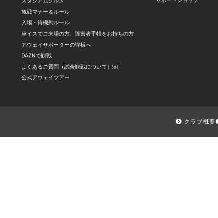
サポートショップ
スタジアムグルメ
観戦マナー＆ルール
入場・待機列ルール
車イスでご来場の方、障害者手帳をお持ちの方
アウェイサポーターの皆様へ
DAZNで観戦
よくあるご質問（試合観戦について）￼
公式アウェイツアー
クラブ概要