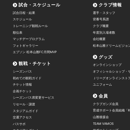
試合・スケジュール
クラブ情報
試合日程・結果
選手・スタッフ
スケジュール
背番号系譜
トレーニング観戦ルール
クラブ概要
順位表
年度別入場者数
マッチデープログラム
会社概要
フォトギャラリー
松本山雅ドリームビジョ
エプソン 松本山雅FC月間MVP
グッズ
観戦・チケット
オンラインショップ
シーズンパス
オフィシャルショップ・
初めての観戦ガイド
Ｊリーグオンラインスト
チケット情報
ユニフォーム
企画チケット
会員
シーズンパス席変更サービス
クラブガンズ会員
リセール・譲渡
育成サポート会員組織「R
スタジアムガイド
山雅後援会
交通アクセス
TEAM VAMOS
バスサポ