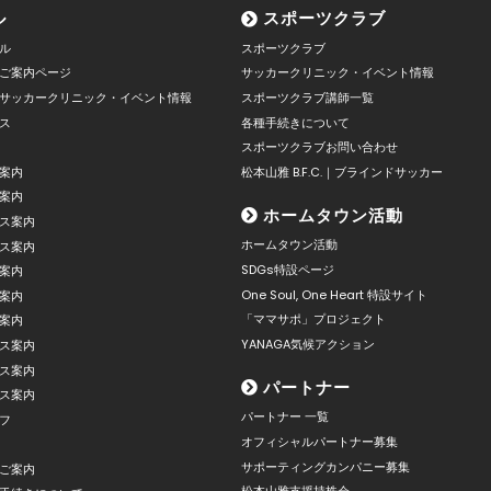
ル
スポーツクラブ
ル
スポーツクラブ
ご案内ページ
サッカークリニック・イベント情報
サッカークリニック・イベント情報
スポーツクラブ講師一覧
ス
各種手続きについて
スポーツクラブお問い合わせ
案内
松本山雅 B.F.C.｜ブラインドサッカー
案内
ホームタウン活動
ス案内
ホームタウン活動
ス案内
SDGs特設ページ
案内
One Soul, One Heart 特設サイト
案内
「ママサポ」プロジェクト
案内
YANAGA気候アクション
ス案内
ス案内
パートナー
ス案内
パートナー 一覧
フ
オフィシャルパートナー募集
サポーティングカンパニー募集
ご案内