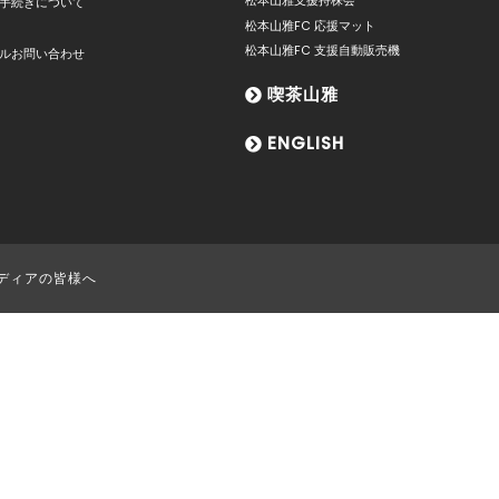
松本山雅支援持株会
手続きについて
松本山雅FC 応援マット
松本山雅FC 支援自動販売機
ルお問い合わせ
喫茶山雅
ENGLISH
ディアの皆様へ