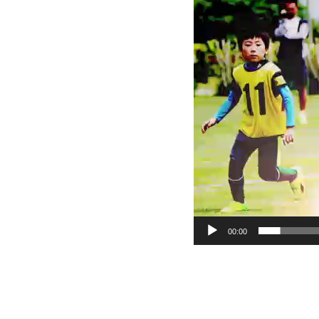
画
プ
レー
ヤー
00:00