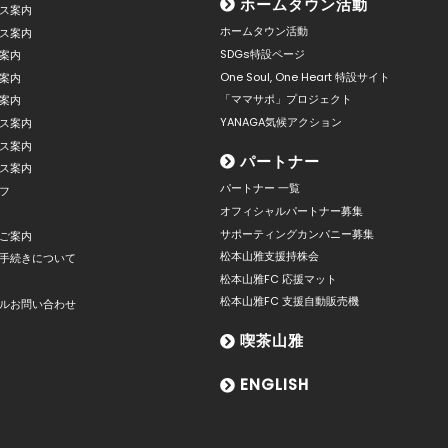
ホームタウン活動
ス案内
ホームタウン活動
ス案内
SDGs特設ページ
案内
One Soul, One Heart 特設サイト
案内
「ママサポ」プロジェクト
案内
YANAGA気候アクション
ス案内
ス案内
パートナー
ス案内
パートナー 一覧
フ
オフィシャルパートナー募集
サポーティングカンパニー募集
ご案内
松本山雅支援持株会
手続きについて
松本山雅FC 応援マット
松本山雅FC 支援自動販売機
ルお問い合わせ
喫茶山雅
ENGLISH