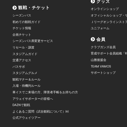
グッズ
観戦・チケット
オンラインショップ
シーズンパス
オフィシャルショップ・
初めての観戦ガイド
Ｊリーグオンラインスト
チケット情報
ユニフォーム
企画チケット
会員
シーズンパス席変更サービス
クラブガンズ会員
リセール・譲渡
育成サポート会員組織「R
スタジアムガイド
山雅後援会
交通アクセス
TEAM VAMOS
バスサポ
サポートショップ
スタジアムグルメ
観戦マナー＆ルール
入場・待機列ルール
車イスでご来場の方、障害者手帳をお持ちの方
アウェイサポーターの皆様へ
DAZNで観戦
よくあるご質問（試合観戦について）￼
公式アウェイツアー