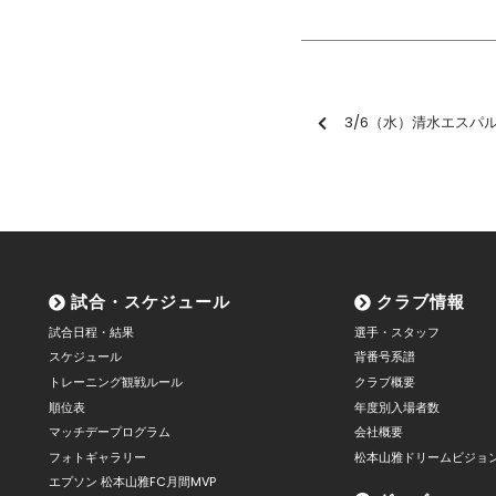
3/6（水）清水エスパルス
試合・スケジュール
クラブ情報
試合日程・結果
選手・スタッフ
スケジュール
背番号系譜
トレーニング観戦ルール
クラブ概要
順位表
年度別入場者数
マッチデープログラム
会社概要
フォトギャラリー
松本山雅ドリームビジョ
エプソン 松本山雅FC月間MVP