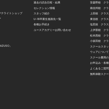
過去の試合日程・結果
安曇野校 クラ
セレクション情報
南信州校 クラ
サテライトショップ
スタッフ紹介
上田校 クラス
ア
U-18卒業生進路先一覧
東信校 クラス
各種お手続き
塩尻校 クラス
ユースアカデミーお問い合わせ
上伊那校 クラ
松本西校 クラ
小坂田校 クラ
AZUSO」
スクールスタッ
ウェアについて
スクール費用の
お申込み・各種
よくあるご質問
無料体験スクー