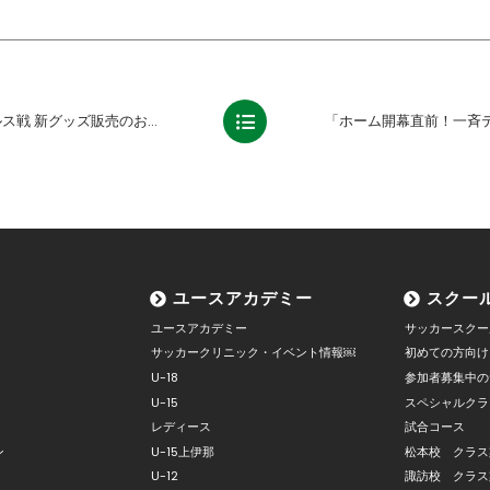
戦 新グッズ販売のお知らせ
ユースアカデミー
スクー
ユースアカデミー
サッカースクー
サッカークリニック・イベント情報￼
初めての方向け
U-18
参加者募集中の
U-15
スペシャルクラ
レディース
試合コース
ン
U-15上伊那
松本校 クラス
U-12
諏訪校 クラス