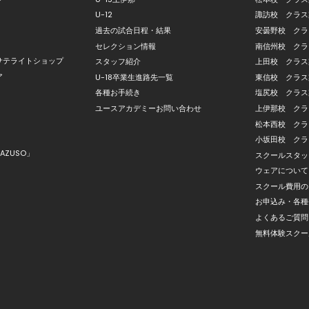
U-12
諏訪校 クラス
過去の試合日程・結果
安曇野校 クラ
セレクション情報
南信州校 クラ
サテライトショップ
スタッフ紹介
上田校 クラス
ア
U-18卒業生進路先一覧
東信校 クラス
各種お手続き
塩尻校 クラス
ユースアカデミーお問い合わせ
上伊那校 クラ
松本西校 クラ
小坂田校 クラ
AZUSO」
スクールスタッ
ウェアについて
スクール費用の
お申込み・各種
よくあるご質問
無料体験スクー