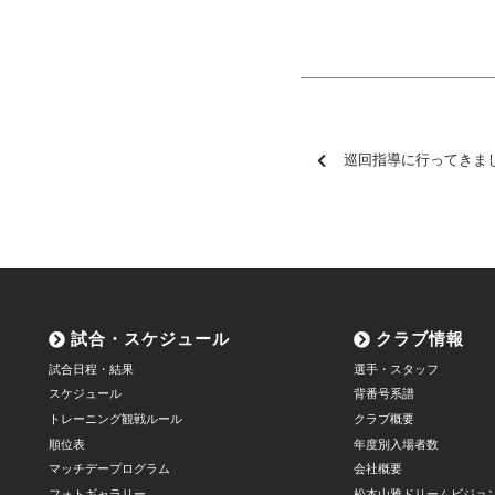
巡回指導に行ってきま
試合・スケジュール
クラブ情報
試合日程・結果
選手・スタッフ
スケジュール
背番号系譜
トレーニング観戦ルール
クラブ概要
順位表
年度別入場者数
マッチデープログラム
会社概要
フォトギャラリー
松本山雅ドリームビジョ