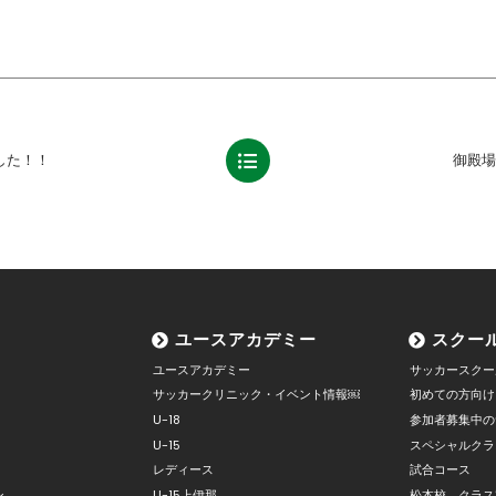
した！！
御殿場
ユースアカデミー
スクー
ユースアカデミー
サッカースクー
サッカークリニック・イベント情報￼
初めての方向け
U-18
参加者募集中の
U-15
スペシャルクラ
レディース
試合コース
ン
U-15上伊那
松本校 クラス