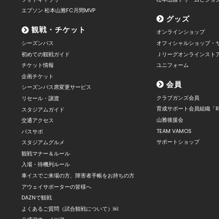
エプソン 松本山雅FC月間MVP
グッズ
観戦・チケット
オンラインショップ
シーズンパス
オフィシャルショップ・
初めての観戦ガイド
Ｊリーグオンラインスト
チケット情報
ユニフォーム
企画チケット
会員
シーズンパス席変更サービス
クラブガンズ会員
リセール・譲渡
育成サポート会員組織「R
スタジアムガイド
山雅後援会
交通アクセス
TEAM VAMOS
バスサポ
サポートショップ
スタジアムグルメ
観戦マナー＆ルール
入場・待機列ルール
車イスでご来場の方、障害者手帳をお持ちの方
アウェイサポーターの皆様へ
DAZNで観戦
よくあるご質問（試合観戦について）￼