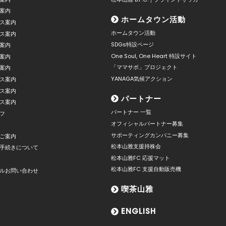
案内
ホームタウン活動
ス案内
ホームタウン活動
ス案内
SDGs特設ページ
案内
One Soul, One Heart 特設サイト
案内
「ママサポ」プロジェクト
案内
YANAGA気候アクション
ス案内
ス案内
パートナー
ス案内
パートナー 一覧
フ
オフィシャルパートナー募集
サポーティングカンパニー募集
ご案内
松本山雅支援持株会
手続きについて
松本山雅FC 応援マット
松本山雅FC 支援自動販売機
ルお問い合わせ
喫茶山雅
ENGLISH