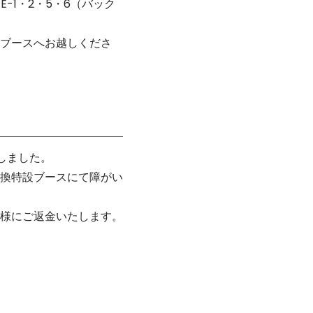
-1・2・5・6（バック
ブースへお越しくださ
しました。
換特設ブースにて障がい
様にご返金いたします。