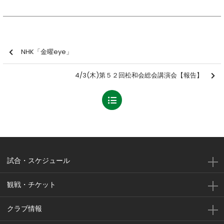
NHK「金曜eye」
4/3(木)第５２回松和会総会講演会【報告】
試合・スケジュール
観戦・チケット
クラブ情報