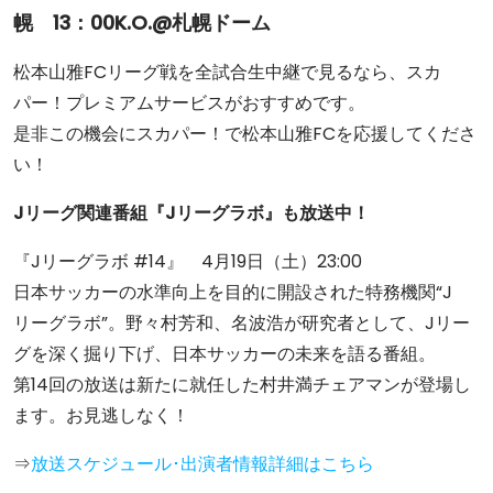
幌 13：00K.O.@札幌ドーム
松本山雅FCリーグ戦を全試合生中継で見るなら、スカ
パー！プレミアムサービスがおすすめです。
是非この機会にスカパー！で松本山雅FCを応援してくださ
い！
Jリーグ関連番組『Jリーグラボ』も放送中！
『Jリーグラボ #14』 4月19日（土）23:00
日本サッカーの水準向上を目的に開設された特務機関“J
リーグラボ”。野々村芳和、名波浩が研究者として、Jリー
グを深く掘り下げ、日本サッカーの未来を語る番組。
第14回の放送は新たに就任した村井満チェアマンが登場し
ます。お見逃しなく！
⇒
放送スケジュール･出演者情報詳細はこちら