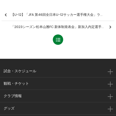
【U-12】「JFA 第46回全日本U-12サッカー選手権大会」ラウンド16 結果のお知らせ【12/27写真追加】
「2023シーズン松本山雅FC 新体制発表会」新加入内定選手サイン会実施・選手への質問募集のお知らせ
試合・スケジュール
観戦・チケット
クラブ情報
グッズ