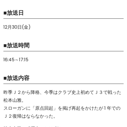
■放送日
12月30日(金)
■放送時間
16:45～17:15
■放送内容
昨季Ｊ２から降格、今季はクラブ史上初めてＪ３で戦った
松本山雅。
スローガンに「原点回起」を掲げ再起をかけたが 1 年での
Ｊ２復帰はならなかった。