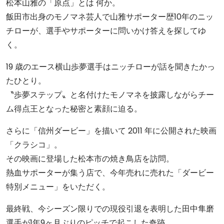
松本山雅の「原点」とは 何か。
飯田市出身のモノマネ芸人で山雅サポーター歴10年のニッ
チローが、選手やサポーターに問いかけ答えを探してゆ
く。
19 歳のエース横山歩夢選手はニッチローが話を聞きたかっ
たひとり。
〝歩夢ステップ〟と名付けたモノマネを披露しながらチー
ム得点王となった秘密と素顔に迫る。
さらに「信州ダービー」を描いて 2011 年に公開された映画
「クラシコ」。
その映画に登場した松本市の焼き鳥店を訪問。
熱血サポーターが集う店で、今年売れに売れた「ダービー
特別メニュー」をいただく。
最終戦、今シーズン限りでの現役引退を表明した田中隼磨
選手が1年9ヶ月ぶりのピッチで起こした奇跡。