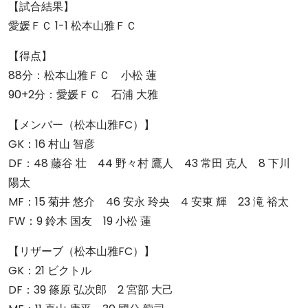
【試合結果】
愛媛ＦＣ 1-1 松本山雅ＦＣ
【得点】
88分：松本山雅ＦＣ 小松 蓮
90+2分：愛媛ＦＣ 石浦 大雅
【メンバー（松本山雅FC）】
GK：16 村山 智彦
DF：48 藤谷 壮 44 野々村 鷹人 43 常田 克人 8 下川
陽太
MF：15 菊井 悠介 46 安永 玲央 4 安東 輝 23 滝 裕太
FW：9 鈴木 国友 19 小松 蓮
【リザーブ（松本山雅FC）】
GK：21 ビクトル
DF：39 篠原 弘次郎 2 宮部 大己