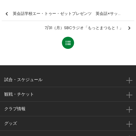
英会話学校エー・トゥー・ゼットプレゼンツ 英会話×サッカークリニック「English Soccer Fiesta」を開催しました【報告】
7/31（月）SBCラジオ「もっとまつもと！」
試合・スケジュール
観戦・チケット
クラブ情報
グッズ