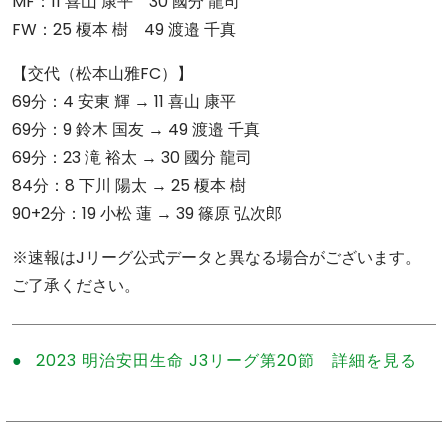
MF：11 喜山 康平 30 國分 龍司
FW：25 榎本 樹 49 渡邉 千真
【交代（松本山雅FC）】
69分：4 安東 輝 → 11 喜山 康平
69分：9 鈴木 国友 → 49 渡邉 千真
69分：23 滝 裕太 → 30 國分 龍司
84分：8 下川 陽太 → 25 榎本 樹
90+2分：19 小松 蓮 → 39 篠原 弘次郎
※速報はJリーグ公式データと異なる場合がございます。
ご了承ください。
2023 明治安田生命 J3リーグ第20節 詳細を見る