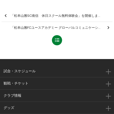
「松本山雅SC南信 休日スクール無料体験会」を開催しました【報告】
「松本山雅FCユースアカデミー グローバルコミュニケーションセミナー supported by エー・トゥー・ゼット」を開催いたしました【報告】
試合・スケジュール
観戦・チケット
クラブ情報
グッズ