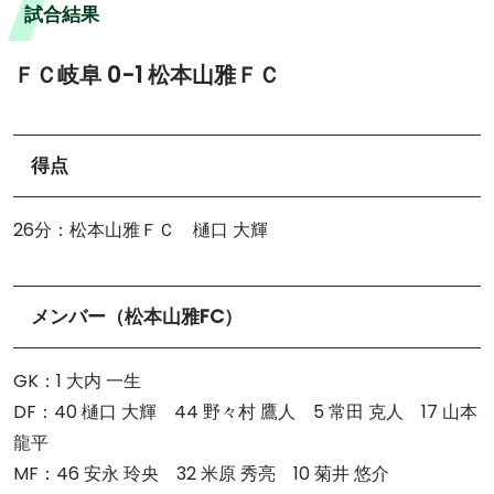
試合結果
ＦＣ岐阜 0-1 松本山雅ＦＣ
得点
26分：松本山雅ＦＣ 樋口 大輝
メンバー（松本山雅FC）
GK：1 大内 一生
DF：40 樋口 大輝 44 野々村 鷹人 5 常田 克人 17 山本
龍平
MF：46 安永 玲央 32 米原 秀亮 10 菊井 悠介