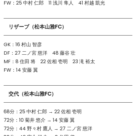
FW：25 中村 仁郎 11 浅川 隼人 41 村越 凱光
リザーブ（松本山雅FC）
GK：16 村山 智彦
DF：27 二ノ宮 慈洋 48 藤谷 壮
MF：8 住田 将 22 佐相 壱明 23 滝 裕太
FW：14 安藤 翼
交代（松本山雅FC）
68分：25 中村 仁郎 → 22 佐相 壱明
72分：10 菊井 悠介 → 14 安藤 翼
72分：44 野々村 鷹人 → 27 二ノ宮 慈洋