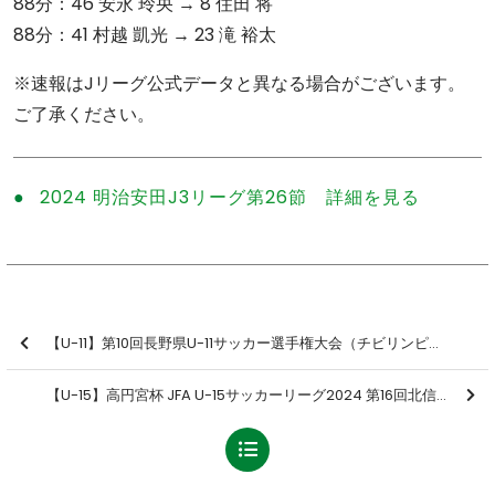
88分：46 安永 玲央 → 8 住田 将
88分：41 村越 凱光 → 23 滝 裕太
※速報はJリーグ公式データと異なる場合がございます。
ご了承ください。
2024 明治安田J3リーグ第26節 詳細を見る
【U-11】第10回長野県U-11サッカー選手権大会（チビリンピック長野県予選） 予選ブロック 結果のお知らせ
【U-15】高円宮杯 JFA U-15サッカーリーグ2024 第16回北信越リーグ 第16節 結果のお知らせ