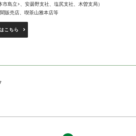
本市島立>、安曇野支社、塩尻支社、木曽支局）
聞販売店、喫茶山雅本店等
はこちら
7