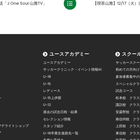
「J One Soul 山雅TV」
ユースアカデミー
スクー
ユースアカデミー
サッカースクー
サッカークリニック・イベント情報￼
初めての方向け
U-18
参加者募集中の
U-15
スペシャルクラ
レディース
試合コース
ン
U-15上伊那
松本校 クラス
U-12
諏訪校 クラス
過去の試合日程・結果
安曇野校 クラ
セレクション情報
南信州校 クラ
サテライトショップ
スタッフ紹介
上田校 クラス
ア
U-18卒業生進路先一覧
東信校 クラス