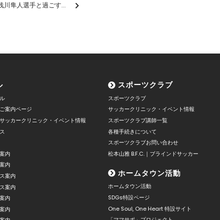
【喫茶山雅】12/17（火）浅川隼人選手と過ごす「感謝のひととき」開催のお知らせ
ル
スポーツクラブ
ル
スポーツクラブ
ご案内ページ
サッカークリニック・イベント情報
サッカークリニック・イベント情報
スポーツクラブ講師一覧
ス
各種手続きについて
スポーツクラブお問い合わせ
案内
松本山雅 B.F.C.｜ブラインドサッカー
案内
ホームタウン活動
ス案内
ホームタウン活動
ス案内
SDGs特設ページ
案内
One Soul, One Heart 特設サイト
案内
「ママサポ」プロジェクト