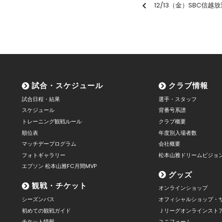
12/13（金）SBC信越放送
試合・スケジュール
クラブ情報
試合日程・結果
選手・スタッフ
スケジュール
背番号系譜
トレーニング観戦ルール
クラブ概要
順位表
年度別入場者数
マッチデープログラム
会社概要
フォトギャラリー
松本山雅ドリームビジョ
エプソン 松本山雅FC月間MVP
グッズ
観戦・チケット
オンラインショップ
シーズンパス
オフィシャルショップ・
初めての観戦ガイド
Ｊリーグオンラインスト
チケット情報
ユニフォーム