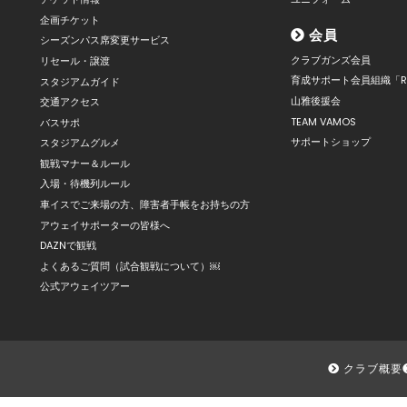
企画チケット
会員
シーズンパス席変更サービス
クラブガンズ会員
リセール・譲渡
育成サポート会員組織「R
スタジアムガイド
山雅後援会
交通アクセス
TEAM VAMOS
バスサポ
サポートショップ
スタジアムグルメ
観戦マナー＆ルール
入場・待機列ルール
車イスでご来場の方、障害者手帳をお持ちの方
アウェイサポーターの皆様へ
DAZNで観戦
よくあるご質問（試合観戦について）￼
公式アウェイツアー
クラブ概要