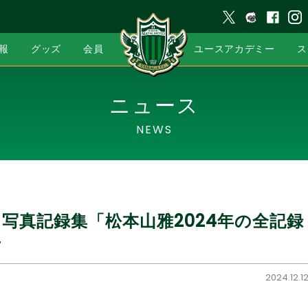
報
グッズ
会員
ユースアカデミー
ス
ニュース
NEWS
真記録集「松本山雅2024年の全記録 ­
せ
2024.12.1