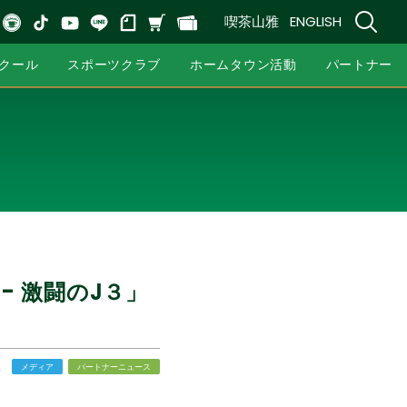
喫茶山雅
ENGLISH
クール
スポーツクラブ
ホームタウン活動
パートナー
- 激闘のJ３」
2
メディア
パートナーニュース