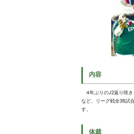
内容
4年ぶりのJ2返り咲き
など、リーグ戦全38試
す。
体裁