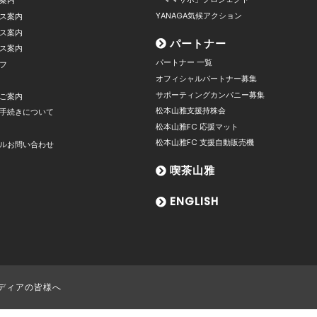
案内
YANAGA気候アクション
ス案内
ス案内
パートナー
ス案内
パートナー 一覧
フ
オフィシャルパートナー募集
サポーティングカンパニー募集
ご案内
松本山雅支援持株会
手続きについて
松本山雅FC 応援マット
松本山雅FC 支援自動販売機
ルお問い合わせ
喫茶山雅
ENGLISH
ディアの皆様へ