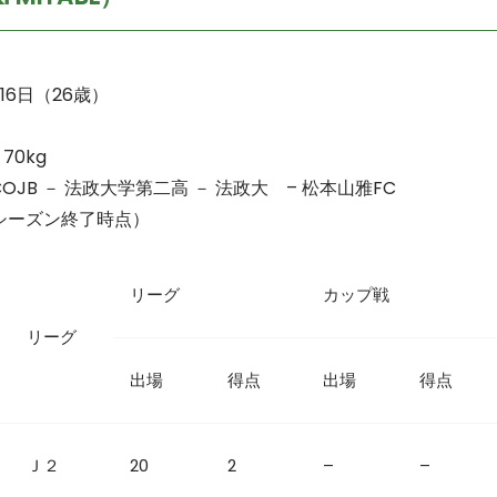
16日（26歳）
70kg
COJB － 法政大学第二高 － 法政大 – 松本山雅FC
年シーズン終了時点）
リーグ
カップ戦
リーグ
出場
得点
出場
得点
Ｊ２
20
2
–
–