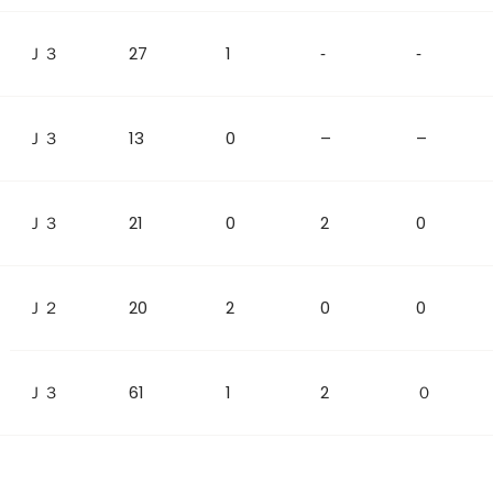
Ｊ３
27
1
‐
‐
Ｊ３
13
0
–
–
Ｊ３
21
0
2
0
Ｊ２
20
2
0
0
Ｊ３
61
1
2
０