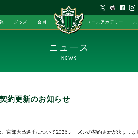
報
グッズ
会員
ユースアカデミー
ス
ニュース
NEWS
 契約更新のお知らせ
は、宮部大己選手について2025シーズンの契約更新が決まり