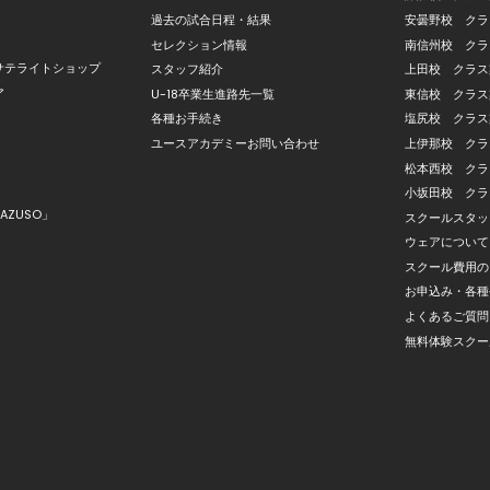
過去の試合日程・結果
安曇野校 クラ
セレクション情報
南信州校 クラ
サテライトショップ
スタッフ紹介
上田校 クラス
ア
U-18卒業生進路先一覧
東信校 クラス
各種お手続き
塩尻校 クラス
ユースアカデミーお問い合わせ
上伊那校 クラ
松本西校 クラ
小坂田校 クラ
AZUSO」
スクールスタッ
ウェアについて
スクール費用の
お申込み・各種
よくあるご質問
無料体験スクー