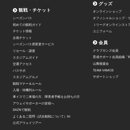
グッズ
観戦・チケット
オンラインショップ
シーズンパス
オフィシャルショップ・
初めての観戦ガイド
Ｊリーグオンラインスト
チケット情報
ユニフォーム
企画チケット
会員
シーズンパス席変更サービス
クラブガンズ会員
リセール・譲渡
育成サポート会員組織「R
スタジアムガイド
山雅後援会
交通アクセス
TEAM VAMOS
バスサポ
サポートショップ
スタジアムグルメ
観戦マナー＆ルール
入場・待機列ルール
車イスでご来場の方、障害者手帳をお持ちの方
アウェイサポーターの皆様へ
DAZNで観戦
よくあるご質問（試合観戦について）￼
公式アウェイツアー