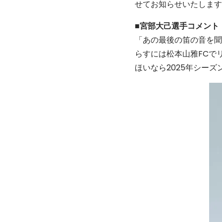
せてお知らせいたします
■
宮部大己
選手コメント
「あの最後の笛の音を聞
らすには松本山雅FCで
ほいなら2025年シー