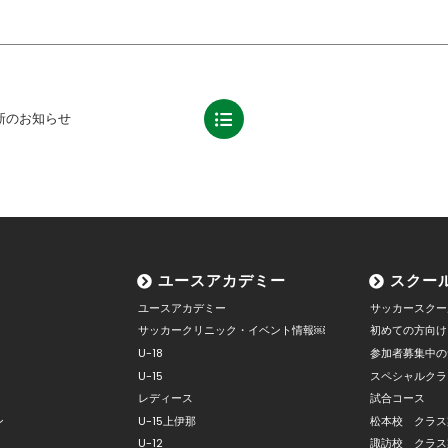
新のお知らせ
ユースアカデミー
スクー
ユースアカデミー
サッカースクー
サッカークリニック・イベント情報￼
初めての方向け
U-18
参加者募集中の
U-15
スペシャルクラ
レディース
試合コース
ン
U-15上伊那
松本校 クラス
U-12
諏訪校 クラス