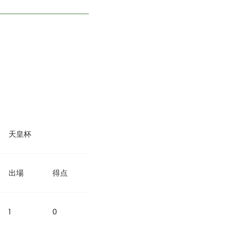
天皇杯
出場
得点
1
0