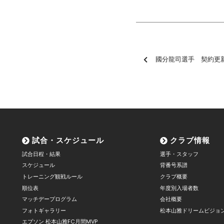
國分龍司選手 契約更
試合・スケジュール
クラブ情報
試合日程・結果
選手・スタッフ
スケジュール
背番号系譜
トレーニング観戦ルール
クラブ概要
順位表
年度別入場者数
マッチデープログラム
会社概要
フォトギャラリー
松本山雅ドリームビジョ
エプソン 松本山雅FC月間MVP