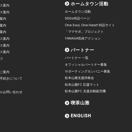
ホームタウン活動
ス案内
ホームタウン活動
ス案内
SDGs特設ページ
案内
One Soul, One Heart 特設サイト
案内
「ママサポ」プロジェクト
案内
YANAGA気候アクション
ス案内
ス案内
パートナー
ス案内
パートナー 一覧
フ
オフィシャルパートナー募集
サポーティングカンパニー募集
ご案内
松本山雅支援持株会
手続きについて
松本山雅FC 応援マット
松本山雅FC 支援自動販売機
ルお問い合わせ
喫茶山雅
ENGLISH