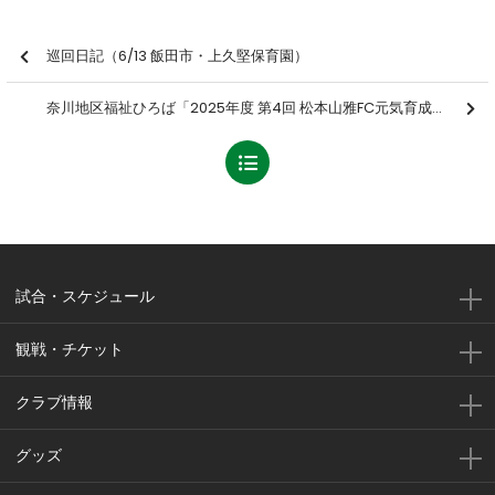
巡回日記（6/13 飯田市・上久堅保育園）
奈川地区福祉ひろば「2025年度 第4回 松本山雅FC元気育成・健康増進プログラム スマイル山雅 健康運動教室」を開催しました【報告】
試合・スケジュール
観戦・チケット
クラブ情報
グッズ