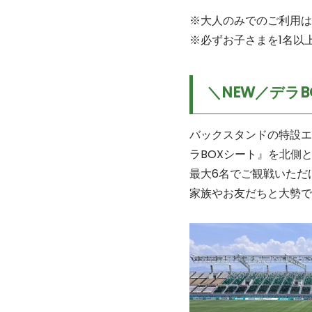
※大人のみでのご利用は
※必ずお子さまを1名以
＼NEW／デラB
バックスタンドの特設エ
ラBOXシート』を北側
最大6名でご観戦いただ
家族やお友だちと大勢で