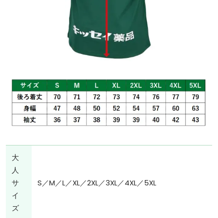
大
人
サ
S／M／L／XL／2XL／3XL／4XL／5XL
イ
ズ