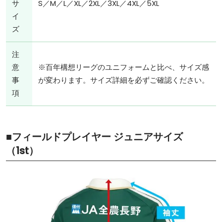
サ
S／M／L／XL／2XL／3XL／4XL／5XL
イ
ズ
注
意
※百年構想リーグのユニフォームと比べ、サイズ感
事
が変わります。サイズ詳細を必ずご確認ください。
項
■フィールドプレイヤー ジュニアサイズ
（1st）