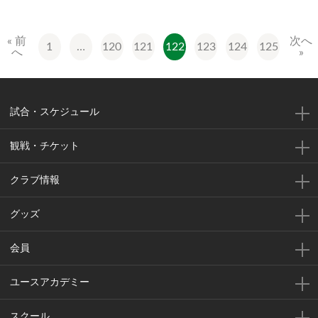
« 前
次へ
1
…
120
121
122
123
124
125
へ
»
試合・スケジュール
観戦・チケット
クラブ情報
グッズ
会員
ユースアカデミー
スクール