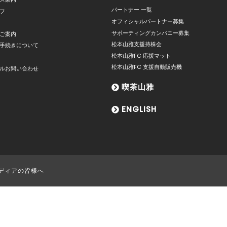
パートナー 一覧
フ
オフィシャルパートナー募集
サポーティングカンパニー募集
ご案内
松本山雅支援持株会
手続きについて
松本山雅FC 応援マット
松本山雅FC 支援自動販売機
ルお問い合わせ
喫茶山雅
ENGLISH
ディアの皆様へ