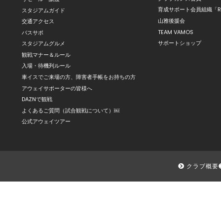
育成サポート会員組織「R
スタジアムガイド
山雅後援会
交通アクセス
TEAM VAMOS
バスサポ
サポートショップ
スタジアムグルメ
観戦マナー＆ルール
入場・待機列ルール
車イスでご来場の方、障害者手帳をお持ちの方
アウェイサポーターの皆様へ
DAZNで観戦
よくあるご質問（試合観戦について）￼
公式アウェイツアー
クラブ概要