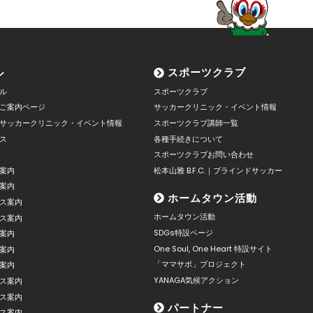
ル
スポーツクラブ
ル
スポーツクラブ
ご案内ページ
サッカークリニック・イベント情報
サッカークリニック・イベント情報
スポーツクラブ講師一覧
ス
各種手続きについて
スポーツクラブお問い合わせ
案内
松本山雅 B.F.C.｜ブラインドサッカー
案内
ホームタウン活動
ス案内
ホームタウン活動
ス案内
SDGs特設ページ
案内
One Soul, One Heart 特設サイト
案内
「ママサポ」プロジェクト
案内
YANAGA気候アクション
ス案内
ス案内
パートナー
ス案内