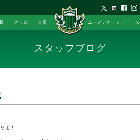
報
グッズ
会員
ユースアカデミー
ス
スタッフブログ
記
だよ！