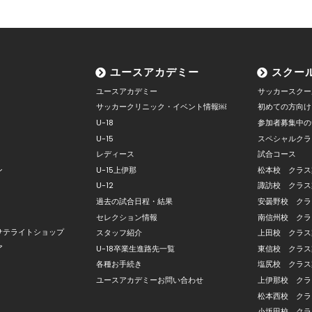
ユースアカデミー
スクー
ユースアカデミー
サッカースクー
サッカークリニック・イベント情報￼
初めての方向け
U-18
参加者募集中の
U-15
スペシャルクラ
レディース
試合コース
ン
U-15上伊那
松本校 クラス
U-12
諏訪校 クラス
過去の試合日程・結果
安曇野校 クラ
セレクション情報
南信州校 クラ
サテライトショップ
スタッフ紹介
上田校 クラス
ア
U-18卒業生進路先一覧
東信校 クラス
各種お手続き
塩尻校 クラス
ユースアカデミーお問い合わせ
上伊那校 クラ
松本西校 クラ
小坂田校 クラ