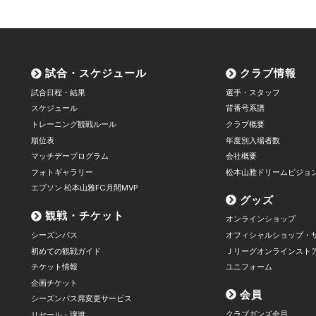
試合・スケジュール
クラブ情報
試合日程・結果
選手・スタッフ
スケジュール
背番号系譜
トレーニング観戦ルール
クラブ概要
順位表
年度別入場者数
マッチデープログラム
会社概要
フォトギャラリー
松本山雅ドリームビジョ
エプソン 松本山雅FC月間MVP
グッズ
観戦・チケット
オンラインショップ
シーズンパス
オフィシャルショップ・
初めての観戦ガイド
Ｊリーグオンラインスト
チケット情報
ユニフォーム
企画チケット
会員
シーズンパス席変更サービス
クラブガンズ会員
リセール・譲渡