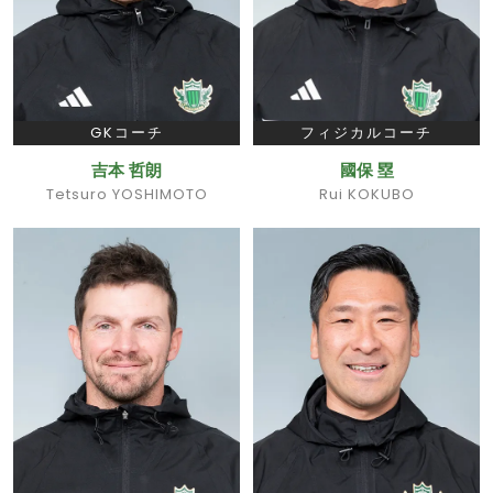
GKコーチ
フィジカルコーチ
吉本 哲朗
國保 塁
Tetsuro YOSHIMOTO
Rui KOKUBO