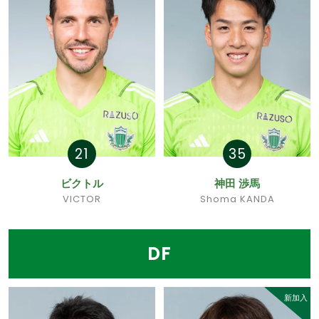
21
35
ビクトル
神田 渉馬
VICTOR
Shoma KANDA
DF
新加入