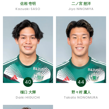
佐相 壱明
二ノ宮 慈洋
Kazuaki SASO
Jiyo NINOMIYA
40
44
樋口 大輝
野々村 鷹人
Daiki HIGUCHI
Takato NONOMURA