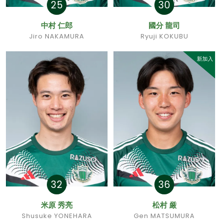
25
30
中村 仁郎
國分 龍司
Jiro NAKAMURA
Ryuji KOKUBU
新加入
32
36
米原 秀亮
松村 厳
Shusuke YONEHARA
Gen MATSUMURA