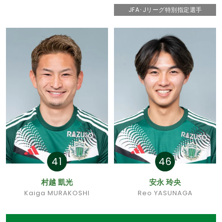
JFA･Jリーグ特別指定選手
41
46
村越 凱光
安永 玲央
Kaiga MURAKOSHI
Reo YASUNAGA