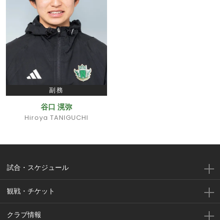
副務
谷口 滉弥
Hiroya TANIGUCHI
試合・スケジュール
観戦・チケット
クラブ情報