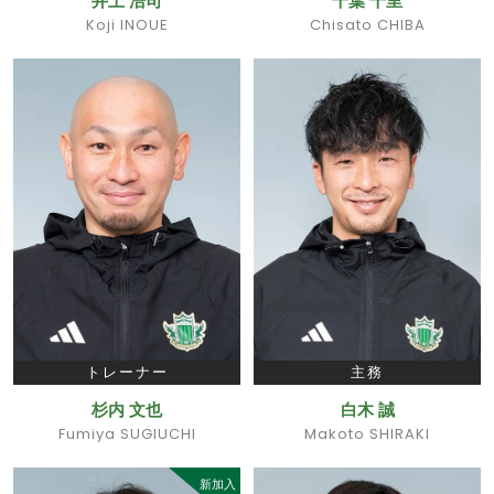
井上 浩司
千葉 千里
Koji INOUE
Chisato CHIBA
トレーナー
主務
杉内 文也
白木 誠
Fumiya SUGIUCHI
Makoto SHIRAKI
新加入