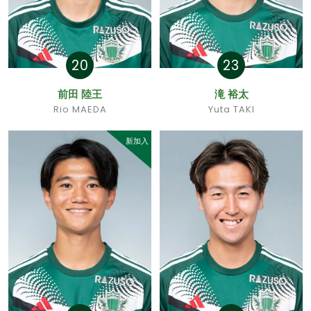
20
23
前田 陸王
滝 裕太
Rio MAEDA
Yuta TAKI
新加入