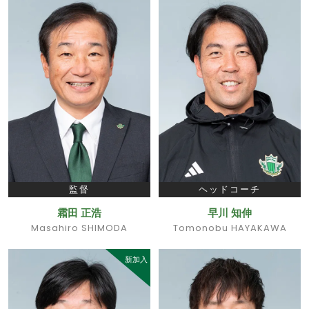
監督
ヘッドコーチ
霜田 正浩
早川 知伸
Masahiro SHIMODA
Tomonobu HAYAKAWA
新加入