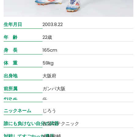
生年月日
2003.8.22
年 齢
22歳
身 長
165cm
体 重
59kg
出身地
大阪府
前所属
ガンバ大阪
利き足
左
ニックネーム
じろう
誰にも負けない自分の武器
左足のテクニック
対戦してすごかった選手
中村俊輔