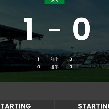
WIN
1
0
1
前半
0
0
後半
0
STARTING
STARTIN