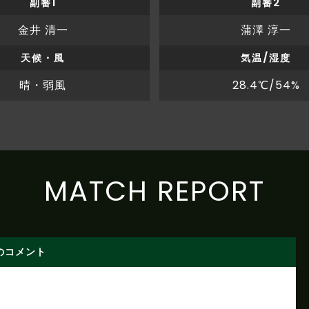
副審1
副審2
金井 清一
蒲澤 淳一
天候・風
気温/湿度
晴・弱風
28.4℃/54%
MATCH REPORT
のコメント