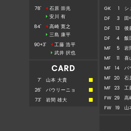
78'
石原 崇兆
GK
1
シ
安川 有
DF
3
田
84'
高崎 寛之
DF
13
後
三島 康平
DF
4
飯
90+3'
工藤 浩平
MF
5
岩
武井 択也
MF
11
喜
CARD
MF
14
パ
MF
20
石
7'
山本 大貴
MF
23
工
26'
パウリーニョ
FW
29
高
73'
岩間 雄大
FW
19
山