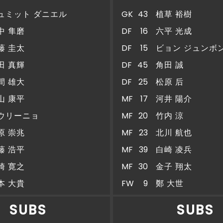
ュミット ダニエル
GK
43
植草 裕樹
中 隼磨
DF
16
六平 光成
藤 圭太
DF
15
ビョン ジュンボ
田 真輝
DF
45
角田 誠
間 雄大
DF
25
松原 后
山 康平
MF
17
河井 陽介
ウリーニョ
MF
20
竹内 涼
原 崇兆
MF
23
北川 航也
藤 浩平
MF
39
白崎 凌兵
崎 寛之
MF
30
金子 翔太
本 大貴
FW
9
鄭 大世
SUBS
SUBS