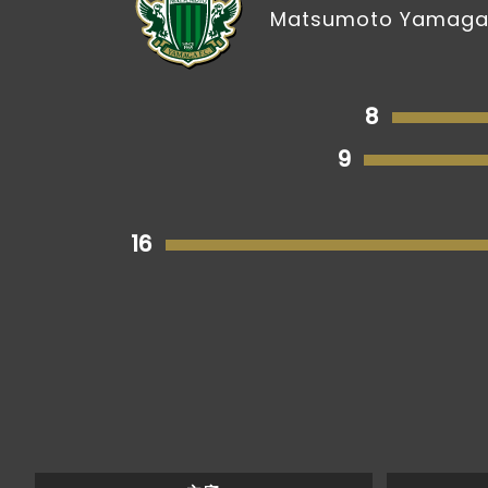
Matsumoto Yamaga 
8
9
16