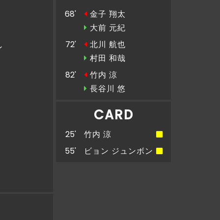
68'
金子 翔太
大前 元紀
72'
北川 航也
ン
村田 和哉
82'
竹内 涼
長谷川 悠
CARD
25'
竹内 涼
55'
ビョン ジュンボン