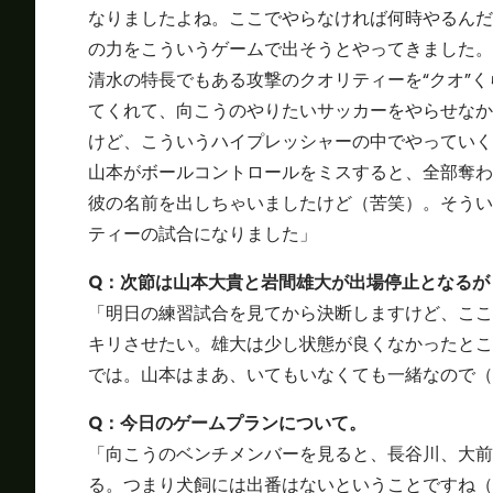
なりましたよね。ここでやらなければ何時やるんだ
の力をこういうゲームで出そうとやってきました。
清水の特長でもある攻撃のクオリティーを“クオ”
てくれて、向こうのやりたいサッカーをやらせなか
けど、こういうハイプレッシャーの中でやっていく
山本がボールコントロールをミスすると、全部奪わ
彼の名前を出しちゃいましたけど（苦笑）。そうい
ティーの試合になりました」
Q：次節は山本大貴と岩間雄大が出場停止となるが
「明日の練習試合を見てから決断しますけど、ここ
キリさせたい。雄大は少し状態が良くなかったとこ
では。山本はまあ、いてもいなくても一緒なので（
Q：今日のゲームプランについて。
「向こうのベンチメンバーを見ると、長谷川、大前
る。つまり犬飼には出番はないということですね（