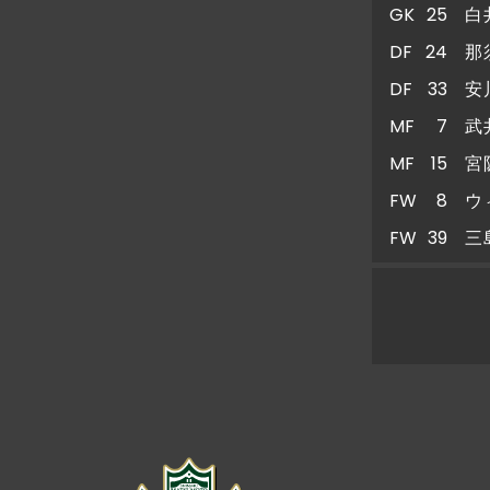
GK
25
白
DF
24
那
DF
33
安
MF
7
武
MF
15
宮
FW
8
ウ
FW
39
三