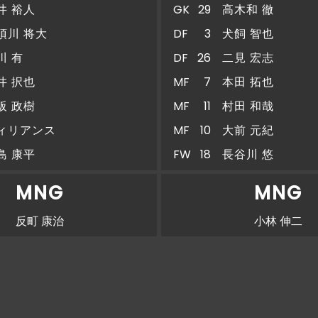
井 裕人
GK
29
高木和 徹
須川 将大
DF
3
犬飼 智也
川 有
DF
26
二見 宏志
井 択也
MF
7
本田 拓也
阪 政樹
MF
11
村田 和哉
ィリアンス
MF
10
大前 元紀
島 康平
FW
18
長谷川 悠
MNG
MNG
反町 康治
小林 伸二