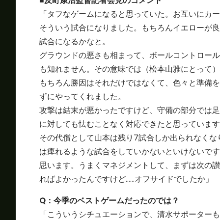
■反町康治監督記者会見のコメント
「タフなゲームになると思っていた。お互いにカー
そういう試合になりました。もちろんイエローが良
試合になるかなと。
グラウンドの悪さも相まって、ボールコントロール
も知れません。その意味では（松本山雅にとって）
もちろん勝因はそれだけではなくて、色々と準備を
ずにやってくれました。
攻撃は結末が悪かったですけど、守備の部分では足
に対しても怯むことなく対応できたと思っています
その代償として山本は残り7試合しか出られなくな
は痺れるような試合をしていかないといけないです
思います。うまくマネジメントして、まずは次の讃
ればよかったんですけど……オフサイドでしたか」
Q：今季のベストゲームだったのでは？
「こういうシチュエーションで、清水サポーターも