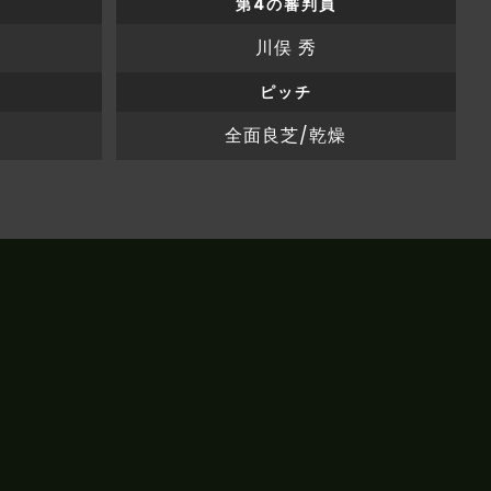
第4の審判員
川俣 秀
ピッチ
全面良芝/乾燥