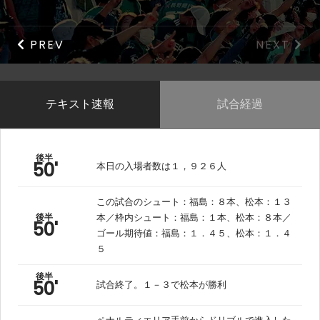
PREV
NEXT
テキスト速報
試合経過
後半
50'
本日の入場者数は１，９２６人
この試合のシュート：福島：８本、松本：１３
後半
本／枠内シュート：福島：１本、松本：８本／
50'
ゴール期待値：福島：１．４５、松本：１．４
５
後半
50'
試合終了。１－３で松本が勝利