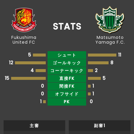
後半
ペナルティエリア内から安永が中央へ折り返す
27'
も、藤谷にクリアされる
後半
27'
安永がペナルティエリア内でボールを収める
STATS
Fukushima
Matsumoto
後半
右サイドから安永がクロスを入れるも、當麻に
27'
United FC
Yamaga F.C.
ブロックされる
5
11
シュート
後半
ペナルティエリア内で狩野がドリブルを試みる
25'
12
8
ゴールキック
も、相手の対応に遭う
4
2
コーナーキック
後半
當麻のパスがペナルティエリア内の狩野につな
15
5
直接FK
25'
がる
0
1
間接FK
0
1
オフサイド
ペナルティエリア手前から永長がドリブルで前
後半
1
0
PK
25'
進。ペナルティエリア内まで持ち運んでクロス
を供給するが、樋口にクリアされる
後半
中村がペナルティエリア手前から左足で枠内に
21'
主審
副審1
シュートを放つも、金子にブロックされる