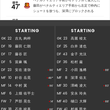
ペナルティエリア手前からドリブルで進入した
後半
47'
藤田がペナルティエリア手前から左足で枠内に
シュートを放つも、深澤にブロックされる
後半
43'
４０樋口ＯＵＴ→７松岡ＩＮ
STARTING
STARTING
後半
43'
２小田ＯＵＴ→２４小川ＩＮ
GK
22
吉丸 絢梓
GK
23
高麗 稜太
DF
19
藤田 仁朗
DF
25
白井 達也
後半
41'
２３安在ＯＵＴ→７７千葉ＩＮ
DF
17
藤谷 匠
DF
43
金子 光汰
DF
5
當麻 颯
DF
36
松村 厳
後半
41'
１４中村ＯＵＴ→２０泉ＩＮ
DF
23
安在 達弥
MF
2
小田 逸稀
86'
88'
MF
10
針谷 岳晃
MF
8
深澤 佑太
ここまでのシュート：福島：７本、松本：１３
46*'
後半
本／枠内シュート：福島：１本、松本：８本／
MF
14
中村 翼
MF
30
澤崎 凌大
40'
86'
83'
ゴール期待値：福島：１．３９、松本：１．４
MF
6
上畑 佑平士
MF
46
安永 玲央
５
FW
7
芦部 晃生
MF
40
樋口 大輝
14'
88'
ペナルティエリア内から岡田がクロスを入れ
FW
18
石井 稜真
FW
41
村越 凱光
後半
る。これに反応した清水がペナルティエリア中
66'