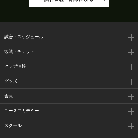
前半
ここまでのポゼッション：福島：６７％、松
49'
本：３３％
ここまでのシュート：福島：２本、松本：８本
試合・スケジュール
前半
／枠内シュート：福島：０本、松本：５本／
49'
ゴール期待値：福島：０．２２、松本：０．５
観戦・チケット
３
前半
前半終了。０－１と、松本のリードで試合を折
クラブ情報
49'
り返す
グッズ
ペナルティエリア内から樋口がパスを送る。深
前半
46'
澤がペナルティエリア手前から左足で枠内に
会員
シュートを放つも、上畑にブロックされる
ユースアカデミー
前半
46'
樋口がペナルティエリア内でボールを収める
スクール
前半
澤崎のパスがペナルティエリア内の樋口につな
46'
がる