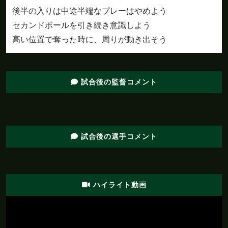
後半
安在のスルーパスがペナルティエリア内の中村
17'
後半の入りは中途半端なプレーはやめよう
につながる
セカンドボールを引き続き意識しよう
後半
高い位置で奪った時に、周りが動き出そう
16'
安在がペナルティエリア内でボールを収める
後半
中村のパスがペナルティエリア内の安在につな
16'
がる
試合後の監督コメント
左ＣＫを獲得。キッカーの中村は左足でボール
後半
を蹴り込む。これに反応した狩野がペナルティ
16'
エリア中央からシュートを放つも、ゴール右に
外れてしまう
試合後の選手コメント
後半
岡田がドリブルで前進。そのまま持ち運んでク
15'
ロスを供給するが、白井にブロックされる
ハイライト動画
後半
安在のパスがペナルティエリア内の岡田につな
15'
がる
後半
直近１５分のポゼッション：福島：６４％、松