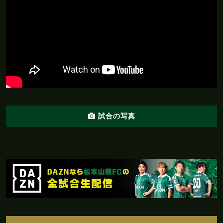
15'
本：３６％
後半
藤田のパスがペナルティエリア内の岡田につな
14'
がる
右サイドからドリブルで進入した村越が右サイ
後半
14'
ドから左足で枠内にシュートを放つも、吉丸に
セーブされる
こぼれ球に反応した加藤がペナルティエリア中
後半
13'
央からシュートを放つも、ゴール右に外れてし
試合の写真
まう
G
O
A
L
!
福島 0 - 3 松本
後半
ゴール！！！村越のパスがペナルティエリア内
10'
の安永につながる。最後はペナルティエリア内
からの安永のクロスに反応した小田がペナル
ティエリア中央からヘディングでゴール左下に