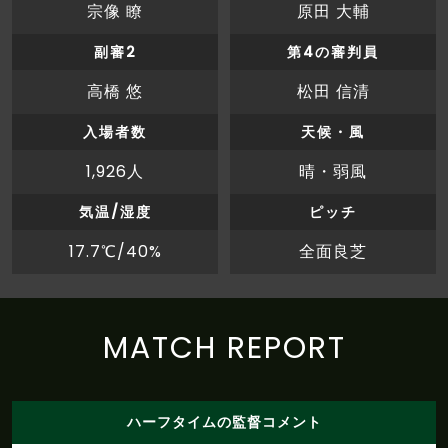
宗像 瞭
原田 大輔
後半
21'
１８石井ＯＵＴ→３２永長ＩＮ
副審2
第4の審判員
ここまでのシュート：福島：５本、松本：１３
高橋 悠
松田 信清
後半
本／枠内シュート：福島：１本、松本：８本／
20'
ゴール期待値：福島：１．１８、松本：１．４
入場者数
天候・風
５
1,926人
晴・弱風
G
O
A
L
気温/湿度
ピッチ
福島 1 - 3 松本
後半
19'
17.7℃/40%
全面良芝
ゴール！！！ＰＫのキッカーは清水。清水が右
足でゴール左上に決める
後半
清水が松村からファウルを受けてＰＫを獲得す
MATCH REPORT
17'
る
後半
17'
清水がペナルティエリア内でボールを収める
ハーフタイムの監督コメント