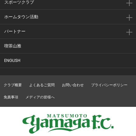
スポーツクラブ
右サイドから白井がクロスを入れる。これに反
前半
ホームタウン活動
43'
応した樋口がペナルティエリア中央からシュー
トを放つも、ゴール左に外れてしまう
パートナー
前半
42'
澤崎がペナルティエリア内でボールを収める
喫茶山雅
前半
樋口のパスがペナルティエリア内の澤崎につな
42'
ENGLISH
がる
ここまでのシュート：福島：２本、松本：６本
前半
／枠内シュート：福島：０本、松本：５本／
40'
クラブ概要
よくあるご質問
お問い合わせ
プライバシーポリシー
ゴール期待値：福島：０．２２、松本：０．４
１
免責事項
メディアの皆様へ
前半
36'
岡田がペナルティエリア内でボールを収める
前半
藤田のパスがペナルティエリア内の岡田につな
36'
がる