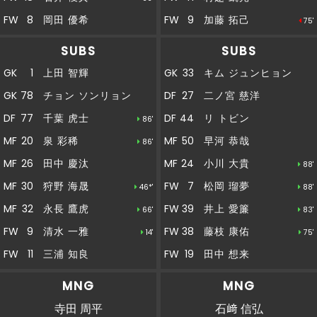
40'
央からシュートを放つも、ゴール左に外れてし
FW
8
岡田 優希
FW
9
加藤 拓己
75'
まう
SUBS
SUBS
後半
狩野のスルーパスがペナルティエリア内の岡田
40'
GK
1
上田 智輝
GK
33
キム ジュンヒョン
につながる
GK
78
チョン ソンリョン
DF
27
二ノ宮 慈洋
後半
38'
３０澤崎ＯＵＴ→３９井上ＩＮ
DF
77
千葉 虎士
DF
44
リ トビン
86'
MF
20
泉 彩稀
MF
50
早河 恭哉
86'
後半
37'
藤田がペナルティエリア内でボールを収める
MF
26
田中 慶汰
MF
24
小川 大貴
88'
MF
30
狩野 海晟
FW
7
松岡 瑠夢
後半
上畑のパスがペナルティエリア内の藤田につな
46*'
88'
37'
がる
MF
32
永長 鷹虎
FW
39
井上 愛簾
66'
83'
FW
9
清水 一雅
FW
38
藤枝 康佑
左サイドから村越がドリブルで前進。そのまま
14'
75'
後半
36'
持ち運んでクロスを供給するが、藤谷にクリア
FW
11
三浦 知良
FW
19
田中 想来
される
MNG
MNG
左サイドから澤崎がドリブルで前進。ペナル
後半
寺田 周平
石﨑 信弘
34'
ティエリア内まで持ち運んでクロスを供給する