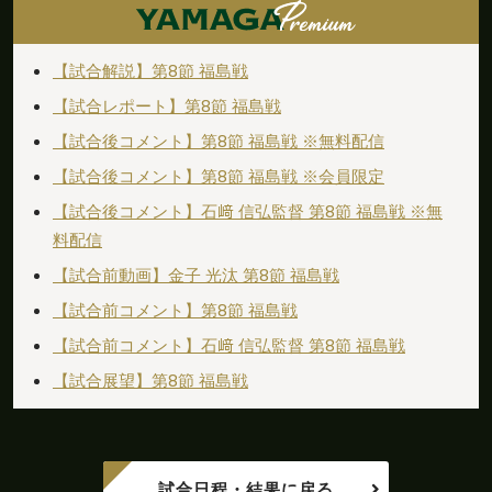
決める
ペナルティエリア手前からドリブルで進入した
【試合解説】第8節 福島戦
後半
8'
村越がペナルティエリア中央からシュートを放
【試合レポート】第8節 福島戦
つも、ゴール左に外れてしまう
【試合後コメント】第8節 福島戦 ※無料配信
G
O
A
L
!
【試合後コメント】第8節 福島戦 ※会員限定
福島 0 - 2 松本
【試合後コメント】石﨑 信弘監督 第8節 福島戦 ※無
後半
6'
料配信
ゴール！！！小田のパスがペナルティエリア内
の村越につながる。安永がペナルティエリア中
【試合前動画】金子 光汰 第8節 福島戦
央から右足でゴール上に決める
【試合前コメント】第8節 福島戦
後半
中村がペナルティエリア手前からシュートを放
【試合前コメント】石﨑 信弘監督 第8節 福島戦
3'
つも、ゴールの上に外れてしまう
【試合展望】第8節 福島戦
後半
0'
１０針谷ＯＵＴ→３０狩野ＩＮ
後半
0'
福島ボールでキックオフ、後半開始
試合日程・結果に戻る