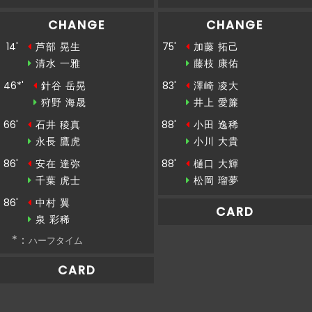
が、當麻にクリアされる
CHANGE
CHANGE
後半
31'
樋口がペナルティエリア内でボールを収める
14'
芦部 晃生
75'
加藤 拓己
清水 一雅
藤枝 康佑
後半
30'
９加藤ＯＵＴ→３８藤枝ＩＮ
46*'
針谷 岳晃
83'
澤崎 凌大
狩野 海晟
井上 愛簾
左サイドから村越がドリブルで前進。ペナル
66'
石井 稜真
88'
小田 逸稀
後半
30'
ティエリア内まで持ち運んでクロスを供給する
永長 鷹虎
小川 大貴
が、藤田にブロックされる
86'
安在 達弥
88'
樋口 大輝
後半
直近１５分のポゼッション：福島：５８％、松
千葉 虎士
松岡 瑠夢
30'
本：４２％
86'
中村 翼
CARD
泉 彩稀
後半
深澤のパスがペナルティエリア内の安永につな
28'
*：
がる
ハーフタイム
CARD
後半
深澤のパスがペナルティエリア内の小田につな
27'
がる