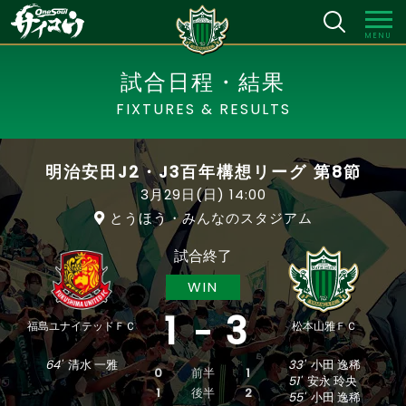
MENU
試合日程・結果
FIXTURES & RESULTS
明治安田J2・J3百年構想リーグ 第8節
3月29日(日)
14:00
とうほう・みんなのスタジアム
試合終了
WIN
1
3
福島ユナイテッドＦＣ
松本山雅ＦＣ
64'
清水 一雅
33'
小田 逸稀
0
前半
1
51'
安永 玲央
1
後半
2
55'
小田 逸稀