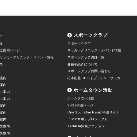
ル
スポーツクラブ
ル
スポーツクラブ
ご案内ページ
サッカークリニック・イベント情報
サッカークリニック・イベント情報
スポーツクラブ講師一覧
ス
各種手続きについて
スポーツクラブお問い合わせ
案内
松本山雅 B.F.C.｜ブラインドサッカー
案内
ホームタウン活動
ス案内
ホームタウン活動
ス案内
SDGs特設ページ
案内
One Soul, One Heart 特設サイト
案内
「ママサポ」プロジェクト
案内
YANAGA気候アクション
ス案内
ス案内