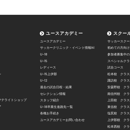
ユースアカデミー
スクー
ユースアカデミー
サッカースクー
サッカークリニック・イベント情報￼
初めての方向け
U-18
参加者募集中の
U-15
スペシャルクラ
レディース
試合コース
ン
U-15上伊那
松本校 クラス
U-12
諏訪校 クラス
過去の試合日程・結果
安曇野校 クラ
セレクション情報
南信州校 クラ
サテライトショップ
スタッフ紹介
上田校 クラス
ア
U-18卒業生進路先一覧
東信校 クラス
各種お手続き
塩尻校 クラス
ユースアカデミーお問い合わせ
上伊那校 クラ
松本西校 クラ