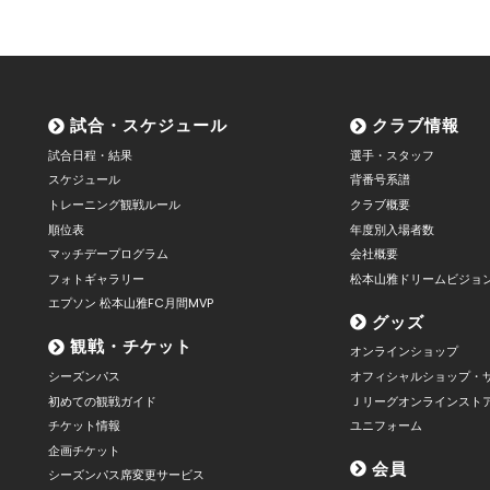
試合・スケジュール
クラブ情報
試合日程・結果
選手・スタッフ
スケジュール
背番号系譜
トレーニング観戦ルール
クラブ概要
順位表
年度別入場者数
マッチデープログラム
会社概要
フォトギャラリー
松本山雅ドリームビジョ
エプソン 松本山雅FC月間MVP
グッズ
観戦・チケット
オンラインショップ
シーズンパス
オフィシャルショップ・
初めての観戦ガイド
Ｊリーグオンラインスト
チケット情報
ユニフォーム
企画チケット
会員
シーズンパス席変更サービス