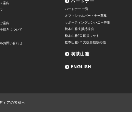
パートナー
ス案内
パートナー 一覧
フ
オフィシャルパートナー募集
サポーティングカンパニー募集
ご案内
松本山雅支援持株会
手続きについて
松本山雅FC 応援マット
松本山雅FC 支援自動販売機
ルお問い合わせ
喫茶山雅
ENGLISH
ディアの皆様へ