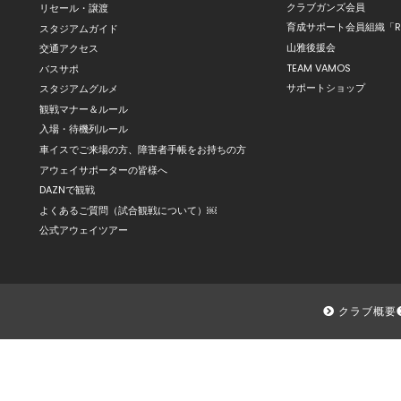
クラブガンズ会員
リセール・譲渡
育成サポート会員組織「R
スタジアムガイド
山雅後援会
交通アクセス
TEAM VAMOS
バスサポ
サポートショップ
スタジアムグルメ
観戦マナー＆ルール
入場・待機列ルール
車イスでご来場の方、障害者手帳をお持ちの方
アウェイサポーターの皆様へ
DAZNで観戦
よくあるご質問（試合観戦について）￼
公式アウェイツアー
クラブ概要