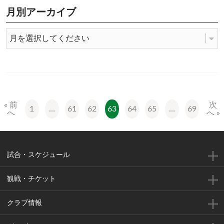
月別アーカイブ
« 前
次
1
…
61
62
63
64
65
…
69
へ
へ »
試合・スケジュール
観戦・チケット
クラブ情報