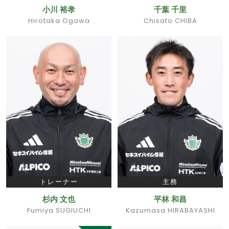
小川 裕孝
千葉 千里
Hirotaka Ogawa
Chisato CHIBA
トレーナー
主務
杉内 文也
平林 和昌
Fumiya SUGIUCHI
Kazumasa HIRABAYASHI