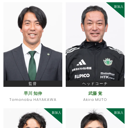
新加入
監督
ヘッドコーチ
早川 知伸
武藤 覚
Tomonobu HAYAKAWA
Akira MUTO
新加入
新加入