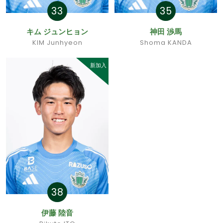
33
35
キム ジュンヒョン
神田 渉馬
KIM Junhyeon
Shoma KANDA
新加入
38
伊藤 陸音