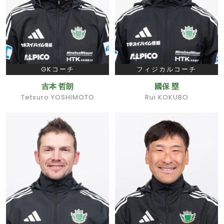
GKコーチ
フィジカルコーチ
吉本 哲朗
國保 塁
Tetsuro YOSHIMOTO
Rui KOKUBO