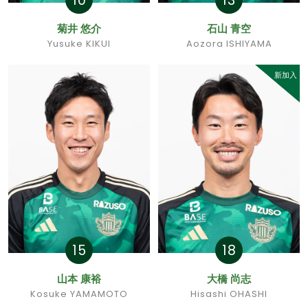
10
13
菊井 悠介
石山 青空
Yusuke KIKUI
Aozora ISHIYAMA
新加入
15
18
山本 康裕
大橋 尚志
Kosuke YAMAMOTO
Hisashi OHASHI