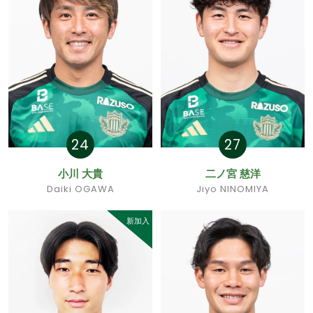
24
27
小川 大貴
二ノ宮 慈洋
Daiki OGAWA
Jiyo NINOMIYA
新加入