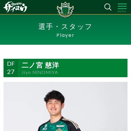
MENU
選手・スタッフ
Player
二ノ宮 慈洋
DF
27
Jiyo NINOMIYA