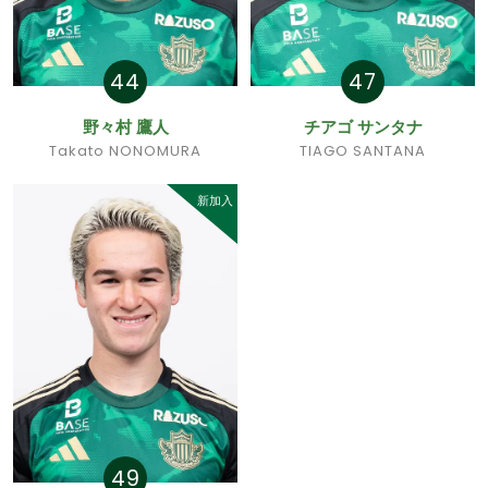
44
47
野々村 鷹人
チアゴ サンタナ
Takato NONOMURA
TIAGO SANTANA
新加入
49