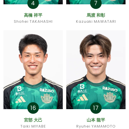
4
7
高橋 祥平
馬渡 和彰
Shohei TAKAHASHI
Kazuaki MAWATARI
16
17
宮部 大己
山本 龍平
Taiki MIYABE
Ryuhei YAMAMOTO