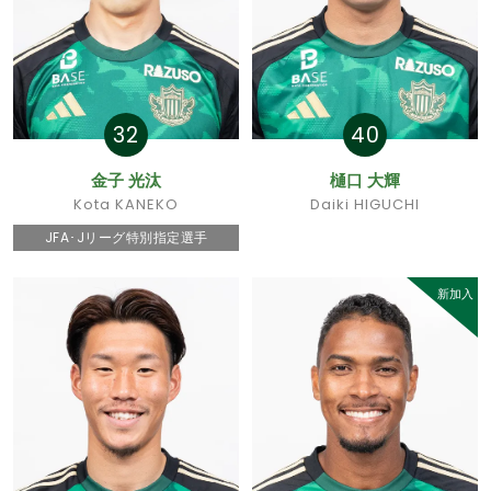
32
40
金子 光汰
樋口 大輝
Kota KANEKO
Daiki HIGUCHI
JFA･Jリーグ特別指定選手
新加入