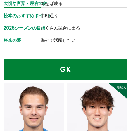
大切な言葉・座右の銘
為せば成る
松本のおすすめポイント
中町通り
2025シーズンの目標
たくさん試合に出る
将来の夢
海外で活躍したい
GK
新加入