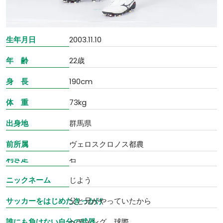
生年月日
2003.11.10
年 齢
22歳
身 長
190cm
体 重
73kg
出身地
群馬県
前所属
ヴェロスクロノス都農
利き足
右
ニックネーム
じよう
サッカーをはじめたきっかけ
父と兄がやっていたから
誰にも負けない自分の武器
ヘディング、球際