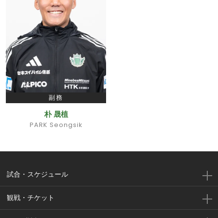
副務
朴 晟植
PARK Seongsik
試合・スケジュール
観戦・チケット