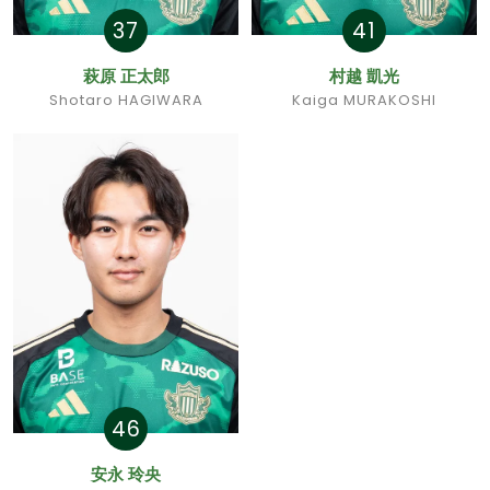
37
41
萩原 正太郎
村越 凱光
Shotaro HAGIWARA
Kaiga MURAKOSHI
46
安永 玲央