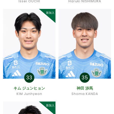
Issei OUCHI
Haruki NISHIMURA
新加入
33
35
キム ジュンヒョン
神田 渉馬
KIM Junhyeon
Shoma KANDA
新加入