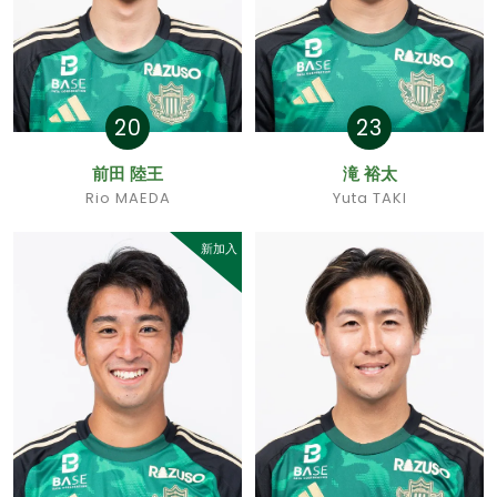
20
23
前田 陸王
滝 裕太
Rio MAEDA
Yuta TAKI
新加入