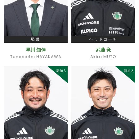
監督
ヘッドコーチ
早川 知伸
武藤 覚
Tomonobu HAYAKAWA
Akira MUTO
新加入
新加入