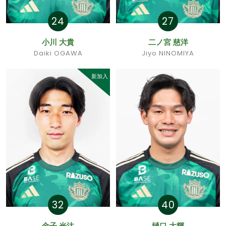
24
27
小川 大貴
二ノ宮 慈洋
Daiki OGAWA
Jiyo NINOMIYA
新加入
32
40
金子 光汰
樋口 大輝