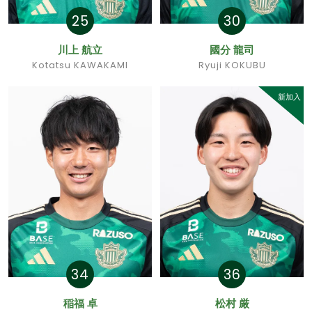
25
30
川上 航立
國分 龍司
Kotatsu KAWAKAMI
Ryuji KOKUBU
新加入
34
36
稲福 卓
松村 厳