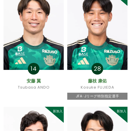
14
28
安藤 翼
藤枝 康佑
Tsubasa ANDO
Kosuke FUJIEDA
JFA･Jリーグ特別指定選手
新加入
新加入