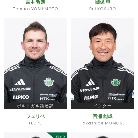
吉本 哲朗
國保 塁
Tetsuro YOSHIMOTO
Rui KOKUBO
ポルトガル語通訳
ドクター
フェリペ
百瀬 能成
FELIPE
Takashige MOMOSE
新加入