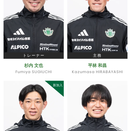
トレーナー
主務
杉内 文也
平林 和昌
Fumiya SUGIUCHI
Kazumasa HIRABAYASHI
新加入