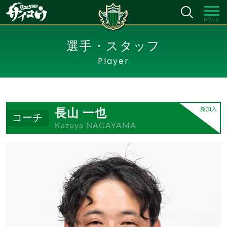
MENU
選手・スタッフ
Player
長山 一也
新加入
コーチ
Kazuya NAGAYAMA