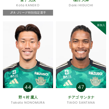
Kota KANEKO
Daiki HIGUCHI
JFA･Jリーグ特別指定選手
新加入
44
47
野々村 鷹人
チアゴ サンタナ
Takato NONOMURA
TIAGO SANTANA