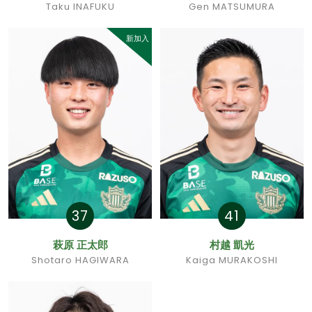
Taku INAFUKU
Gen MATSUMURA
新加入
37
41
萩原 正太郎
村越 凱光
Shotaro HAGIWARA
Kaiga MURAKOSHI