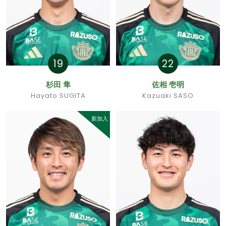
19
22
杉田 隼
佐相 壱明
Hayato SUGITA
Kazuaki SASO
新加入