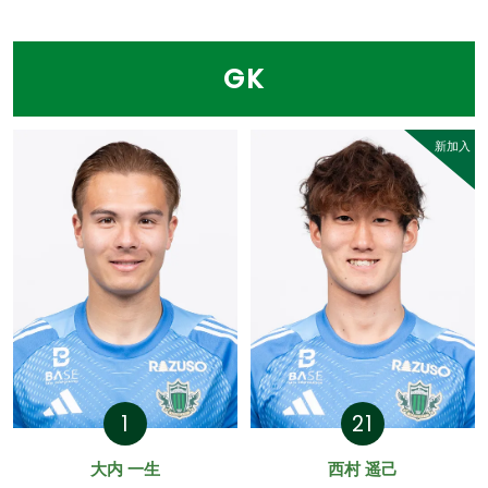
GK
新加入
1
21
大内 一生
西村 遥己