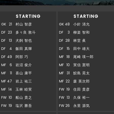
STARTING
STARTING
GK
21
村山 智彦
GK
48
小針 清允
DF
23
多々良 敦斗
DF
3
柳楽 智和
DF
13
犬飼 智也
DF
28
林堂 眞
DF
4
飯田 真輝
DF
15
田中 雄大
DF
49
阿部 巧
MF
18
尾崎 瑛一郎
MF
6
岩沼 俊介
MF
10
実信 憲明
MF
11
喜山 康平
MF
31
鮫島 晃太
MF
47
岩上 祐三
MF
22
森 英次郎
MF
14
玉林 睦実
FW
19
住田 貴彦
FW
10
船山 貴之
FW
13
久保 裕一
FW
19
塩沢 勝吾
FW
26
永里 源気