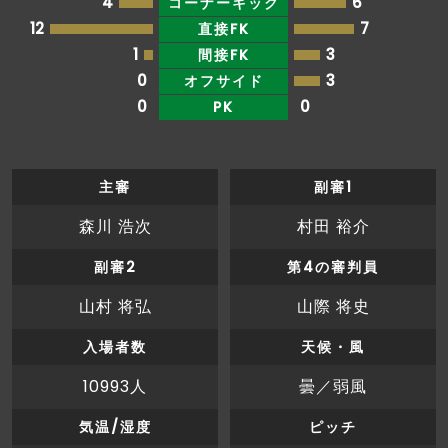
4
6
コーナーキック
12
7
直接FK
1
3
間接FK
0
3
オフサイド
0
0
PK
主審
副審1
森川 浩次
村田 裕介
副審2
第4の審判員
山村 将弘
山際 将史
入場者数
天候・風
10993人
曇／弱風
気温/湿度
ピッチ