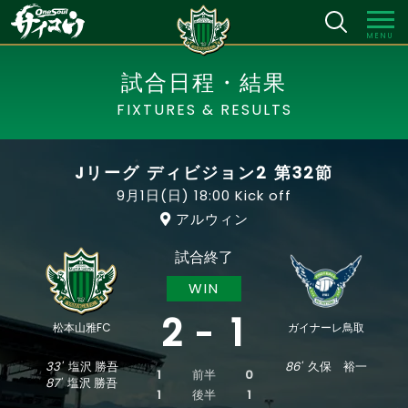
MENU
試合日程・結果
FIXTURES & RESULTS
Jリーグ ディビジョン2 第32節
9月1日(日)
18:00 Kick off
アルウィン
試合終了
WIN
2
1
松本山雅FC
ガイナーレ鳥取
33'
塩沢 勝吾
86'
久保 裕一
1
前半
0
87'
塩沢 勝吾
1
後半
1