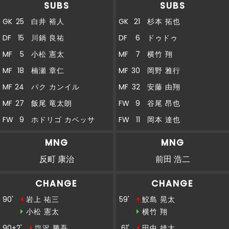
SUBS
SUBS
GK
25
白井 裕人
GK
21
杉本 拓也
DF
15
川鍋 良祐
DF
6
ドゥドゥ
MF
5
小松 憲太
MF
7
横竹 翔
MF
18
楠瀬 章仁
MF
30
岡野 雅行
MF
24
パク カンイル
MF
32
安藤 由翔
MF
27
飯尾 竜太朗
FW
9
谷尾 昂也
FW
9
ホドリゴ カベッサ
FW
11
岡本 達也
MNG
MNG
反町 康治
前田 浩二
CHANGE
CHANGE
90'
岩上 祐三
59'
鮫島 晃太
小松 憲太
横竹 翔
90+2'
塩沢 勝吾
61'
田中 雄大