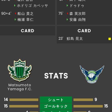
ホドリゴ カベッサ
ドゥドゥ
90+4'
船山 貴之
75'
森 英次郎
楠瀬 章仁
安藤 由翔
CARD
CARD
23'
鮫島 晃太
STATS
Matsumoto
Yamaga F.C.
14
9
シュート
15
15
ゴールキック