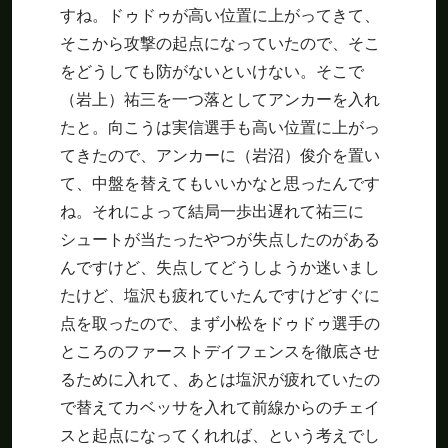
すね。ドゥドゥが高い位置に上がってきて、
そこから攻撃の起点になっていたので、そこ
をどうしても防がないといけない。そこで
（岩上）祐三を一つ落としてアンカーを入れ
たと。向こうは実信選手も高い位置に上がっ
てきたので、アンカーに（岩沼）俊介を置い
て、中盤を替えてもいいかなと思ったんです
ね。それによって結局一歩出遅れて祐三に
シュートが当たったやつが失点したのがある
んですけど、失点してどうしようか迷いまし
たけど、塩沢も疲れていたんですけどすぐに
点を取ったので、まず小松をドゥドゥ選手の
ところのファーストデイフェンスを徹底させ
るために入れて、あとは塩沢が疲れていたの
で替えてカベッサを入れて前線からのチェイ
スと起点になってくれれば、という考えでし