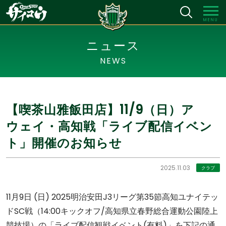
MENU
ニュース
NEWS
【喫茶山雅飯田店】11/9（日）ア
ウェイ・高知戦「ライブ配信イベン
ト」開催のお知らせ
2025.11.03
クラブ
11月9日 (日) 2025明治安田J3リーグ第35節高知ユナイテッ
ドSC戦（14:00キックオフ/高知県立春野総合運動公園陸上
競技場）の「ライブ配信観戦イベント(有料)」を下記の通