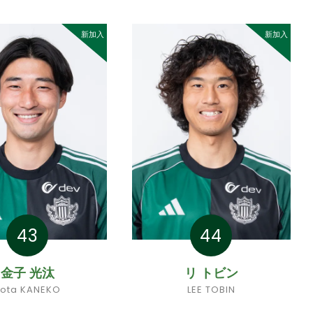
新加入
新加入
43
44
金子 光汰
リ トビン
ota KANEKO
LEE TOBIN