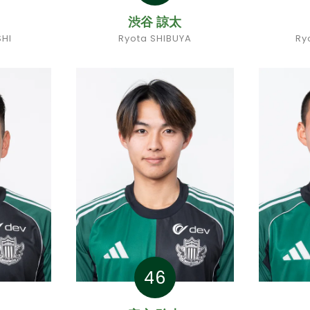
渋谷 諒太
SHI
Ryota SHIBUYA
Ry
46