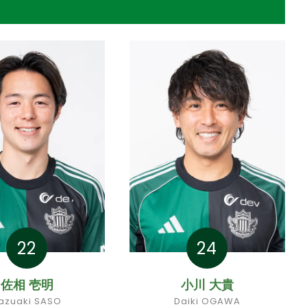
22
24
佐相 壱明
小川 大貴
azuaki SASO
Daiki OGAWA