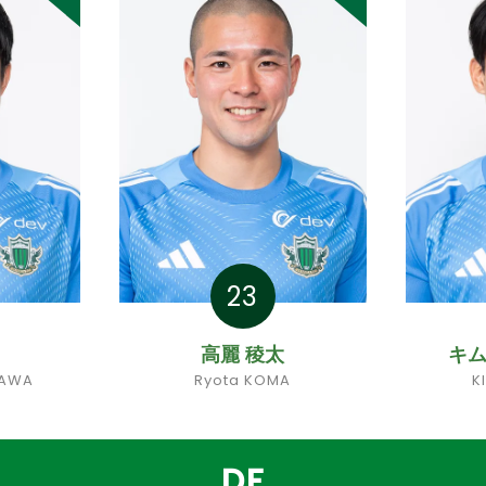
23
高麗 稜太
キム
ZAWA
Ryota KOMA
K
DF