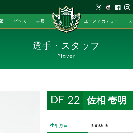
報
グッズ
会員
ユースアカデミー
ス
選手・スタッフ
Player
佐相 壱明
22
DF
生年月日
1999.6.16