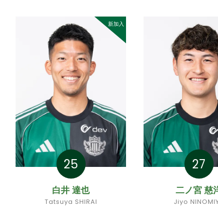
新加入
25
27
白井 達也
二ノ宮 慈
Tatsuya SHIRAI
Jiyo NINOMI