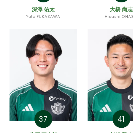
深澤 佑太
大橋 尚志
Yuta FUKAZAWA
Hisashi OHA
37
41