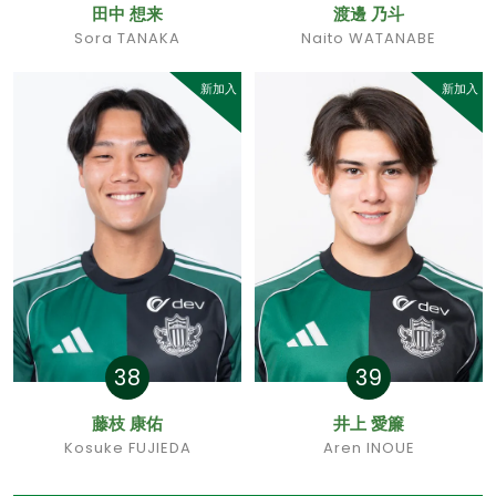
田中 想来
渡邊 乃斗
Sora TANAKA
Naito WATANABE
新加入
新加入
38
39
藤枝 康佑
井上 愛簾
Kosuke FUJIEDA
Aren INOUE