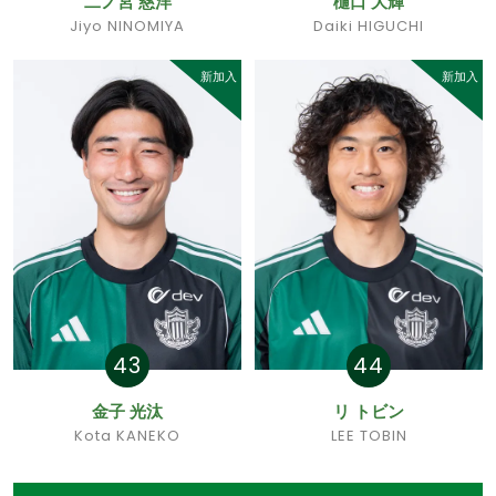
二ノ宮 慈洋
樋口 大輝
Jiyo NINOMIYA
Daiki HIGUCHI
新加入
新加入
43
44
金子 光汰
リ トビン
Kota KANEKO
LEE TOBIN