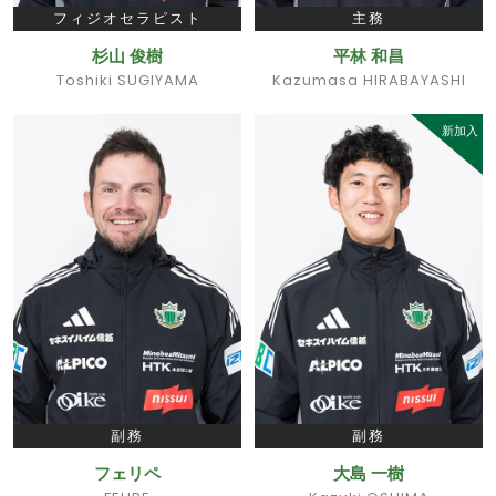
フィジオセラピスト
主務
杉山 俊樹
平林 和昌
Toshiki SUGIYAMA
Kazumasa HIRABAYASHI
新加入
副務
副務
フェリペ
大島 一樹