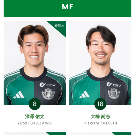
MF
新加入
8
18
深澤 佑太
大橋 尚志
Yuta FUKAZAWA
Hisashi OHASHI