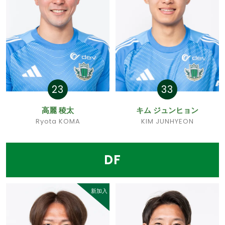
23
33
高麗 稜太
キム ジュンヒョン
Ryota KOMA
KIM JUNHYEON
DF
新加入