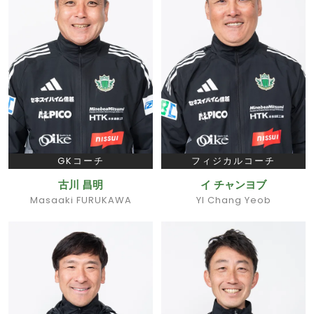
GKコーチ
フィジカルコーチ
古川 昌明
イ チャンヨブ
Masaaki FURUKAWA
YI Chang Yeob