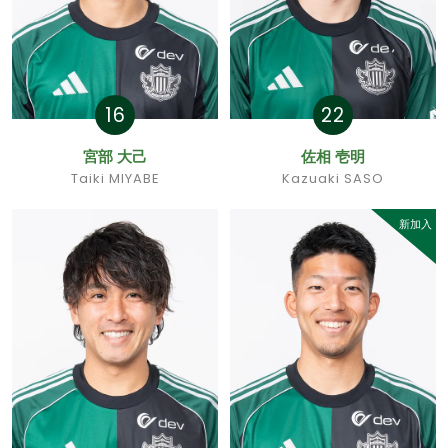
16
22
宮部 大己
佐相 壱明
Taiki MIYABE
Kazuaki SASO
新加入