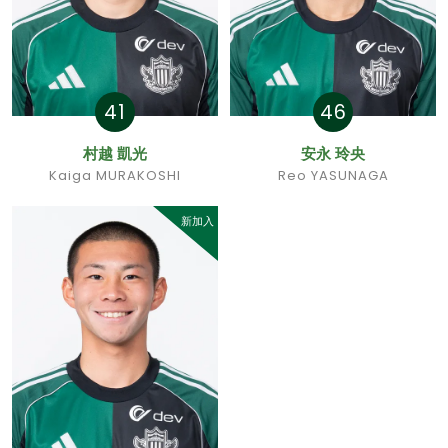
41
46
村越 凱光
安永 玲央
Kaiga MURAKOSHI
Reo YASUNAGA
新加入