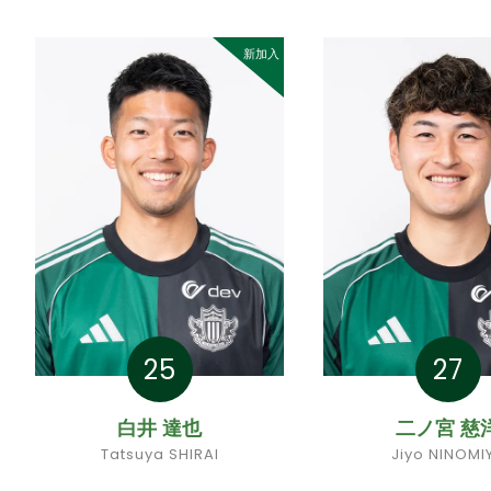
新加入
25
27
白井 達也
二ノ宮 慈
Tatsuya SHIRAI
Jiyo NINOMI