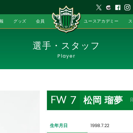
報
グッズ
会員
ユースアカデミー
ス
選手・スタッフ
Player
松岡 瑠夢
7
FW
生年月日
1998.7.22