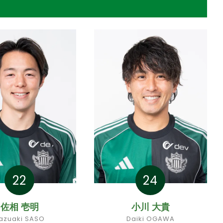
22
24
佐相 壱明
小川 大貴
azuaki SASO
Daiki OGAWA