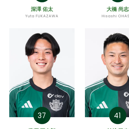
深澤 佑太
大橋 尚志
Yuta FUKAZAWA
Hisashi OHA
37
41