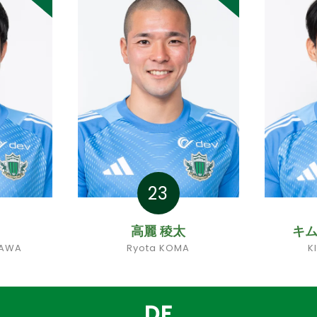
23
高麗 稜太
キム
ZAWA
Ryota KOMA
K
DF