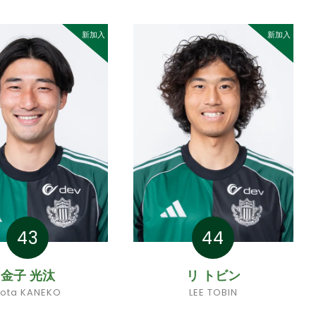
新加入
新加入
43
44
金子 光汰
リ トビン
ota KANEKO
LEE TOBIN