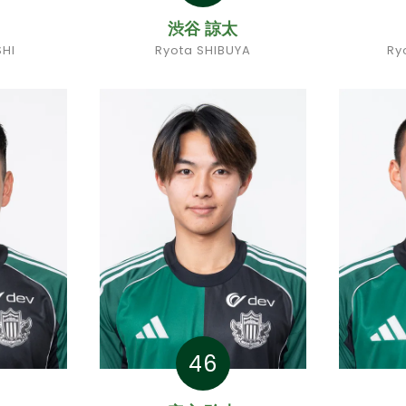
渋谷 諒太
SHI
Ryota SHIBUYA
Ry
46