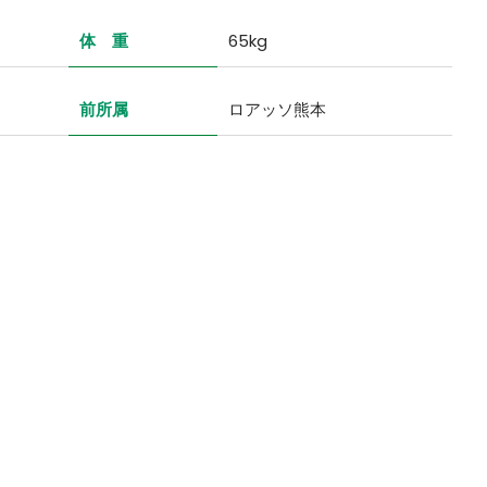
体 重
65kg
前所属
ロアッソ熊本